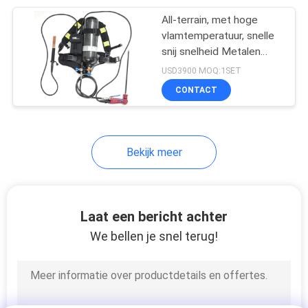
All-terrain, met hoge
90
vlamtemperatuur, snelle
draagbare
snij snelheid Metalen
boog land en water
USD3900 MOQ:1SET
gasdetector
snijmachine (6,8L
CONTACT
gascilinder)
Bekijk meer
7
Door Muurradar
Laat een bericht achter
We bellen je snel terug!