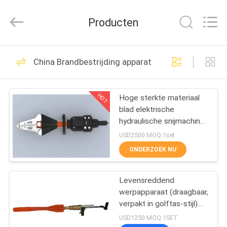
Beijing
Topsky
Century Holding Co.,Ltd.
Producten
All
Rights
Reserved.
HUIS
451
China Brandbestrijding apparatuur
Tegenterrorismemateria
PRODUCTEN
HOT
Hoge sterkte materiaal
blad elektrische
ONGEVEER
hydraulische snijmachine
ONS
expander
USD2500 MOQ:1set
ONDERZOEK NU
130
FABRIEKSREIS
Levensreddend
brandbestrijdingsrobot
werpapparaat (draagbaar,
KWALITEITSCONTROLE
verpakt in golftas-stijl)
Geen externe luchtbron
USD1250 MOQ:1SET