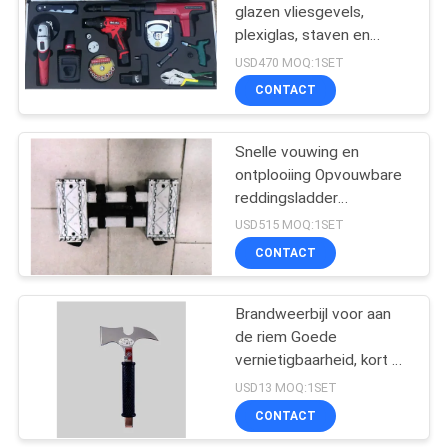
glazen vliesgevels,
plexiglas, staven en
78
ijzeren platen doorbreken
USD470 MOQ:1SET
CONTACT
EOD-Materiaal
Snelle vouwing en
ontplooiing Opvouwbare
reddingsladder
gemakkelijk mee te
USD515 MOQ:1SET
nemen
CONTACT
49
Intrinsiek Veilig
Brandweerbijl voor aan
de riem Goede
Instrument
vernietigbaarheid, kort en
lichtgewicht en moeilijk
USD13 MOQ:1SET
los te laten.
CONTACT