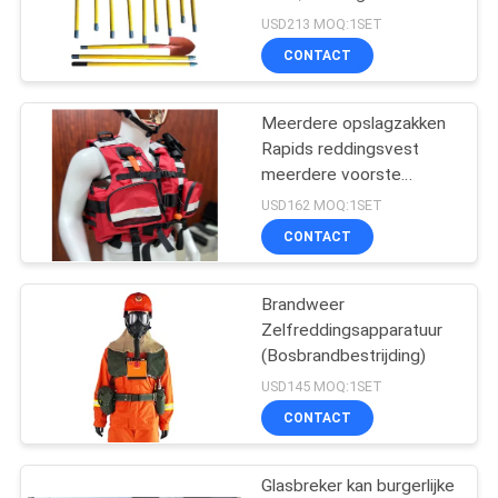
belemmerende
USD213 MOQ:1SET
voorwerpen op de plaats
CONTACT
delict op
64
Het Materiaal van
Meerdere opslagzakken
Rapids reddingsvest
de
meerdere voorste
bevestigingspunten
aardbevingsredding
USD162 MOQ:1SET
CONTACT
Brandweer
248
Zelfreddingsapparatuur
Brandbestrijding
(Bosbrandbestrijding)
USD145 MOQ:1SET
apparatuur
CONTACT
Glasbreker kan burgerlijke