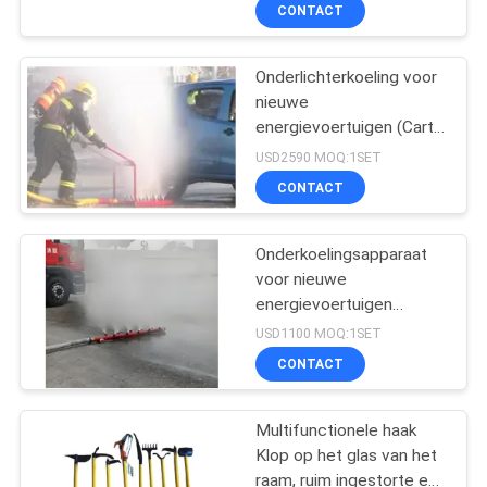
nodig voor onmiddellijke
CONTACTEER
CONTACT
redding, is uitgerust met
ONS
een manometer.
Onderlichterkoeling voor
41
nieuwe
VERZOEK
energievoertuigen (Cart-
Het Materiaal van
OM EEN
type)
USD2590 MOQ:1SET
de waterredding
CITAAT
CONTACT
SITEMAP
Onderkoelingsapparaat
voor nieuwe
energievoertuigen
PRIVACY
46
(busstype)
USD1100 MOQ:1SET
POLICY
CONTACT
Het levensdetector
Multifunctionele haak
Klop op het glas van het
raam, ruim ingestorte en