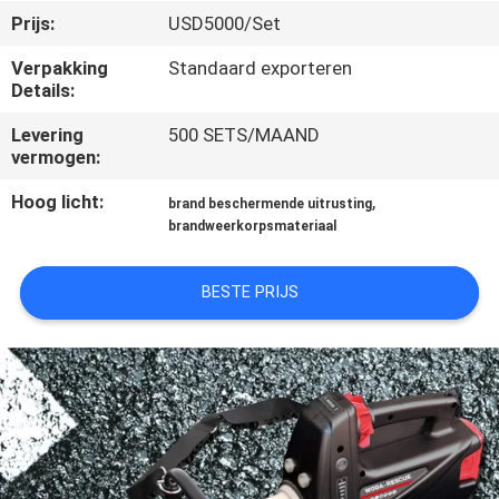
CONTACTEER
Prijs:
USD5000/Set
ONS
Verpakking
Standaard exporteren
Details:
VERZOEK
Levering
500 SETS/MAAND
OM EEN
vermogen:
CITAAT
Hoog licht:
,
brand beschermende uitrusting
brandweerkorpsmateriaal
SITEMAP
BESTE PRIJS
PRIVACY
POLICY