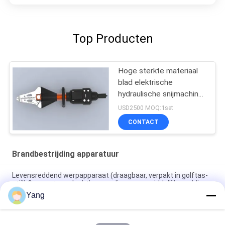
Top Producten
Hoge sterkte materiaal
blad elektrische
hydraulische snijmachine
expander
USD2500 MOQ:1set
CONTACT
Brandbestrijding apparatuur
Levensreddend werpapparaat (draagbaar, verpakt in golftas-
stijl) Geen externe luchtbron nodig voor onmiddellijke redding,
is uitgerust met een manometer.
Yang
Onderlichterkoeling voor nieuwe energievoertuigen (Cart-type)