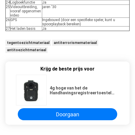
24
Logboekfunctie
Ja
25
Videouitbreiding,
jaren '30
vooraf opgenomen
video
26
GPS
Ingebouwd (door een specifieke speler, kunt u
spoorplayback bereiken)
27
Het laden basis
Ja
tegentoezichtmateriaal
antiterrorismemateriaal
antitoezichtmateriaal
Krijg de beste prijs voor
4g hoge van het de
Handhavingsregistreertoestel
Geïntegreerde Beheer van de
Definitiewet het
Platformoplossing
Doorgaan