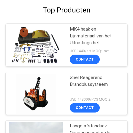
Top Producten
MK4 haak en
Lijnmateriaal van het
Uitrustings het
Tegenterrorisme voor
USD1440/set MOQ:1set
Handvat Verdacht
CONTACT
Explosief
Snel Reagerend
Brandblussysteem
USD 148000/PCS MOQ:2
CONTACT
Lange afstanduav
Opsporingsradar, de