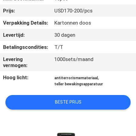
CONTACTEER
Prijs:
USD170-200/pcs
ONS
Verpakking Details:
Kartonnen doos
VERZOEK
Levertijd:
30 dagen
OM EEN
Betalingscondities:
T/T
CITAAT
Levering
1000sets/maand
vermogen:
SITEMAP
Hoog licht:
,
antiterrorismemateriaal
teller bewakingsapparatuur
PRIVACY
POLICY
BESTE PRIJS