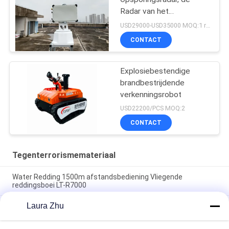
Radar van het
Hommeltoezicht
USD29000-USD35000 MOQ:1 reeks
CONTACT
Explosiebestendige
brandbestrijdende
verkenningsrobot
USD22200/PCS MOQ:2
CONTACT
Tegenterrorismemateriaal
Water Redding 1500m afstandsbediening Vliegende
reddingsboei LT-R7000
Laura Zhu
Intrinsiek veilig laserafstandsmetingsinstrument voor
mijnengebruik met een bereik van 300 m, geen reflecterende
platen vereist en geïntegreerde telescoop