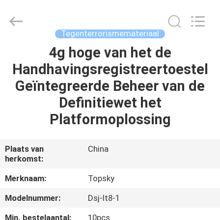
Beijing
Topsky
Century Holding Co.,Ltd.
All
Rights
Tegenterrorismemateriaal
Reserved.
4g hoge van het de
HUIS
Handhavingsregistreertoestel
PRODUCTEN
Geïntegreerde Beheer van de
Definitiewet het
ONGEVEER
Platformoplossing
ONS
Plaats van
China
herkomst:
FABRIEKSREIS
Merknaam:
Topsky
KWALITEITSCONTROLE
Modelnummer:
Dsj-lt8-1
Min. bestelaantal:
10pcs