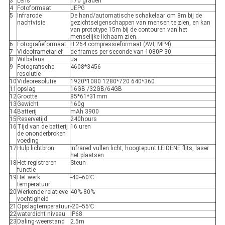
3
Lens
170 graden
4
Fotoformaat
JEPG
5
Infrarode
De hand/automatische schakelaar om 8m bij de
nachtvisie
gezichtseigenschappen van mensen te zien, en kan
van prototype 15m bij de contouren van het
menselijke lichaam zien.
6
Fotografieformaat
H.264 compressieformaat (AVI, MP4)
7
Videoframetarief
de frames per seconde van 1080P 30
8
Witbalans
Ja
9
Fotografische
4608*3456
resolutie
10
Videoresolutie
1920*1080 1280*720 640*360
11
opslag
16GB /32GB/64GB
12
Grootte
85*61*31mm
13
Gewicht
160g
14
Batterij
mAh 3900
15
Reservetijd
240hours
16
Tijd van de batterij
16 uren
de ononderbroken
voeding
17
Hulp lichtbron
Infrared vullen licht, hoogtepunt LEIDENE flits, laser
het plaatsen
18
Het registreren
Steun
functie
19
Het werk
-40--60℃
temperatuur
20
Werkende relatieve
40%-80%
vochtigheid
21
Opslagtemperatuur
-20--55℃
22
waterdicht niveau
IP68
23
Daling-weerstand
2.5m