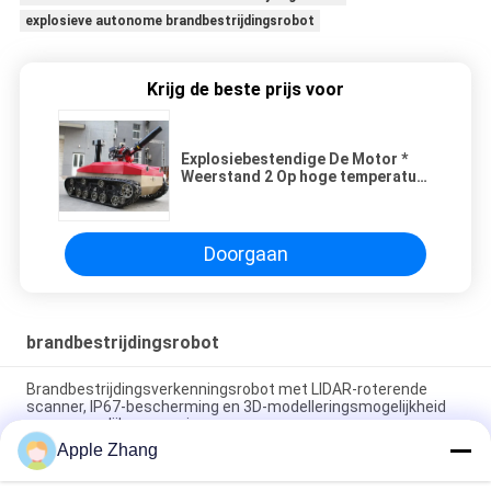
explosieve autonome brandbestrijdingsrobot
Krijg de beste prijs voor
Explosiebestendige De Motor *
Weerstand 2 Op hoge temperatuur
van de Brandbestrijdingsrobot
1.76kw
Doorgaan
brandbestrijdingsrobot
Brandbestrijdingsverkenningsrobot met LIDAR-roterende
scanner, IP67-bescherming en 3D-modelleringsmogelijkheid
voor gevaarlijke omgevingen
Apple Zhang
Elektrische inspectie viervoetige robothond (puppy +
zelforganiserend netwerk + lasernavigatie + industriële