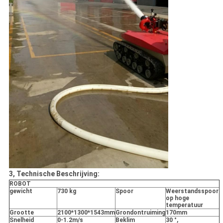
3, Technische Beschrijving:
ROBOT
gewicht
730 kg
Spoor
Weerstandsspoor
op hoge
temperatuur
Grootte
2100*1300*1543mm
Grondontruiming
170mm
Snelheid
0-1.2m/s
Beklim
30 °,