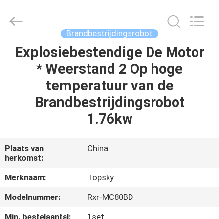
Beijing
Topsky
Century Holding Co.,Ltd.
All
Rights
Brandbestrijdingsrobot
Reserved.
Explosiebestendige De Motor
HUIS
* Weerstand 2 Op hoge
PRODUCTEN
temperatuur van de
Brandbestrijdingsrobot
ONGEVEER
1.76kw
ONS
Plaats van
China
herkomst:
FABRIEKSREIS
Merknaam:
Topsky
KWALITEITSCONTROLE
Modelnummer:
Rxr-MC80BD
Min. bestelaantal:
1set