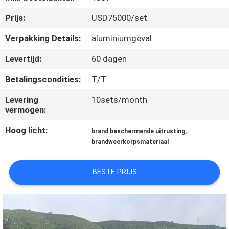
CONTACTEER
Prijs:
USD75000/set
ONS
Verpakking Details:
aluminiumgeval
VERZOEK
Levertijd:
60 dagen
OM EEN
Betalingscondities:
T/T
CITAAT
Levering
10sets/month
vermogen:
SITEMAP
Hoog licht:
,
brand beschermende uitrusting
brandweerkorpsmateriaal
PRIVACY
POLICY
BESTE PRIJS