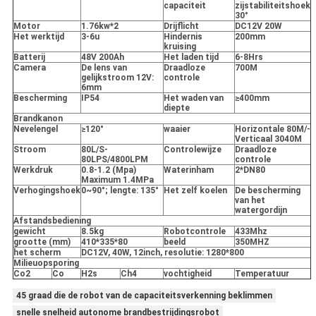
capaciteit
zijstabiliteitshoek
30°
Motor
1.76kw*2
Drijflicht
DC12V 20W
Het werktijd
3-6u
Hindernis
200mm
kruising
Batterij
48V 200Ah
Het laden tijd
6-8Hrs
Camera
De lens van
Draadloze
700M
gelijkstroom 12V:
controle
6mm
Bescherming
IP54
Het waden van
≥400mm
diepte
Brandkanon
Nevelengel
≥120°
waaier
Horizontale 80M/-
Verticaal 3040M
Stroom
80L/S-
Controlewijze
Draadloze
80LPS/4800LPM
controle
Werkdruk
0.8-1.2 (Mpa)
Waterinham
2*DN80
Maximum 1.4MPa
Verhogingshoek
0~90°; lengte: 135°
Het zelf koelen
De bescherming
van het
watergordijn
Afstandsbediening
gewicht
8.5kg
Robotcontrole
433Mhz
grootte (mm)
410*335*80
beeld
350MHZ
het scherm
DC12V, 40W, 12inch, resolutie: 1280*800
Milieuopsporing
Co2
Co
H2s
Ch4
vochtigheid
Temperatuur
45 graad die de robot van de capaciteitsverkenning beklimmen
snelle snelheid autonome brandbestrijdingsrobot