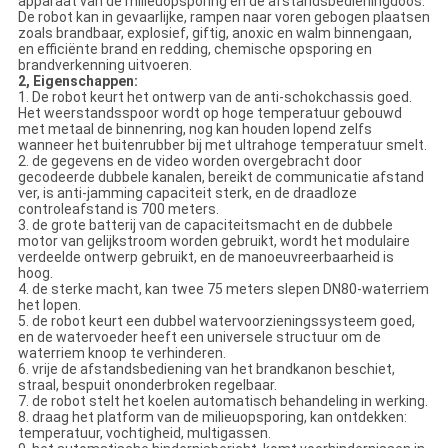
apparaat van de milieuopsporing en de afstandsbedieningdoos.
De robot kan in gevaarlijke, rampen naar voren gebogen plaatsen
zoals brandbaar, explosief, giftig, anoxic en walm binnengaan,
en efficiënte brand en redding, chemische opsporing en
brandverkenning uitvoeren.
2, Eigenschappen:
1. De robot keurt het ontwerp van de anti-schokchassis goed.
Het weerstandsspoor wordt op hoge temperatuur gebouwd
met metaal de binnenring, nog kan houden lopend zelfs
wanneer het buitenrubber bij met ultrahoge temperatuur smelt.
2. de gegevens en de video worden overgebracht door
gecodeerde dubbele kanalen, bereikt de communicatie afstand
ver, is anti-jamming capaciteit sterk, en de draadloze
controleafstand is 700 meters.
3. de grote batterij van de capaciteitsmacht en de dubbele
motor van gelijkstroom worden gebruikt, wordt het modulaire
verdeelde ontwerp gebruikt, en de manoeuvreerbaarheid is
hoog.
4. de sterke macht, kan twee 75 meters slepen DN80-waterriem
het lopen.
5. de robot keurt een dubbel watervoorzieningssysteem goed,
en de watervoeder heeft een universele structuur om de
waterriem knoop te verhinderen.
6. vrije de afstandsbediening van het brandkanon beschiet,
straal, bespuit ononderbroken regelbaar.
7. de robot stelt het koelen automatisch behandeling in werking.
8. draag het platform van de milieuopsporing, kan ontdekken:
temperatuur, vochtigheid, multigassen.