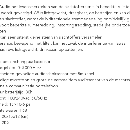
Audio het levensmerkteken van de slachtoffers snel in beperkte ruimte
k wordt gevestigd. A9 is lichtgewicht, draagbaar, op batterijen en ka
een slachtoffer, wordt de bidirectionele stemmededeling onmiddellijk 
oor: beperkte ruimteredding, instortingsredding, stedelijke onderzoe
pen
Kan zeer uiterst kleine stem van slachtoffers verzamelen
ferance: bewapend met filter, kan het zwak de interferentie van lawaai.
r, ruw, lichtgewicht, drinkbaar, op batterijen.
e omni richting audiosensor
iegebied: 0~5000 Herz
cheiden gevoelige audioschoksensor met 8m kabel
elige microfoon en grote de verspreiders audiosensor van de machts
ionele communicatie oortelefoon
r batterijtijd: 30h
cht: 100/240Vac, 50/60Hz
heid: 15×10-6 pa
te waaier: IP68
: 20x15x12 (cm)
: 2KG