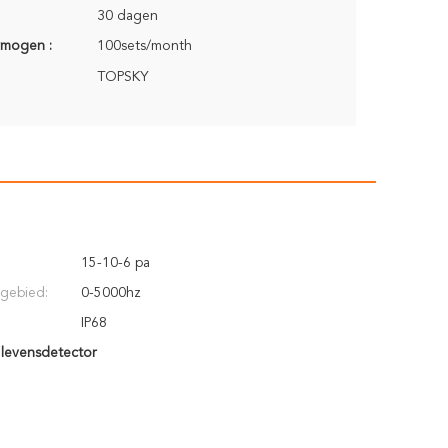
30 dagen
rmogen :
100sets/month
TOPSKY
15-10-6 pa
gebied:
0-5000hz
IP68
 levensdetector