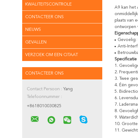
KWALITEITSCONTROLE
A9 kan het 
onmiddellij
CONTACTEER ONS
plaats van 
ontworpen v
NIEUWS
Eigenschap
Gevoelig: 
GEVALLEN
Anti-Inter
Betrouwbaa
VERZOEK OM EEN CITAAT
Specificatie
1. Gevoelig
2. Frequent
CONTACTEER ONS
3. Twee ges
4. Één gevo
Contact Persoon :
Yang
5. Bidirect
Telefoonnummer :
6. Levensduu
7. Ladersma
+8618010030825
8. Gevoelig
9. Waterdich
10. Grootte
11. Gewicht