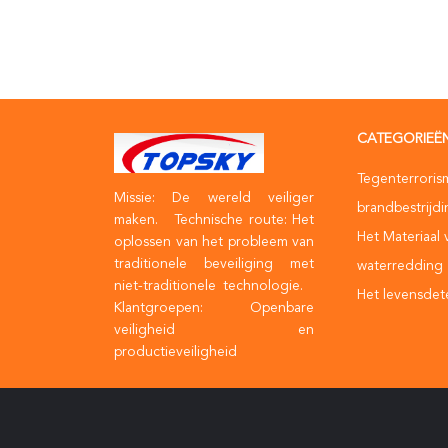
CATEGORIEË
Tegenterroris
Missie: De wereld veiliger
brandbestrijd
maken. Technische route: Het
Het Materiaal 
oplossen van het probleem van
traditionele beveiliging met
waterredding
niet-traditionele technologie.
Het levensdet
Klantgroepen: Openbare
veiligheid en
productieveiligheid