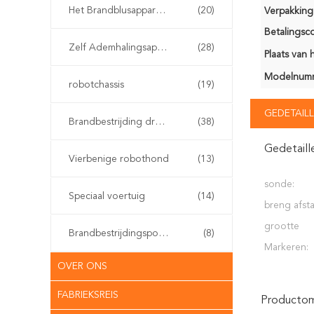
Het Brandblusapparaat van de watermist
(20)
Verpakking 
Betalingsco
Zelf Ademhalingsapparaten
(28)
Plaats van 
Modelnum
robotchassis
(19)
GEDETAILL
Brandbestrijding drone
(38)
Gedetaill
Vierbenige robothond
(13)
sonde:
Speciaal voertuig
(14)
breng afst
grootte
Brandbestrijdingspomp
(8)
Markeren:
OVER ONS
FABRIEKSREIS
Productoms