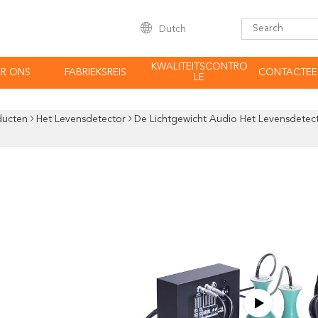
Dutch
KWALITEITSCONTRO
R ONS
FABRIEKSREIS
CONTACTEE
LE
ducten
Het Levensdetector
De Lichtgewicht Audio Het Levensdetecto