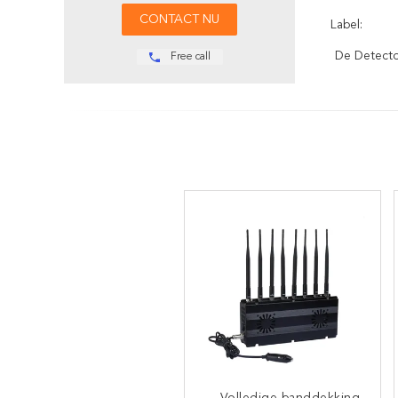
Label:
De Detecto
Free call