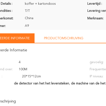
Details :
koffer + kartondoos
Levertijd :
ndities :
T/T
Levering ve
China
herkomst:
Merknaam:
A9
mer:
EERDE INFORMATIE
PRODUCTOMSCHRIJVING
eerde Informatie
4
gevoelig:
and over:
100M
Frequentie
 :
20*15*12cm
IP niveau:
de detector van het het levensteken
,
de machine van de het
chrijving