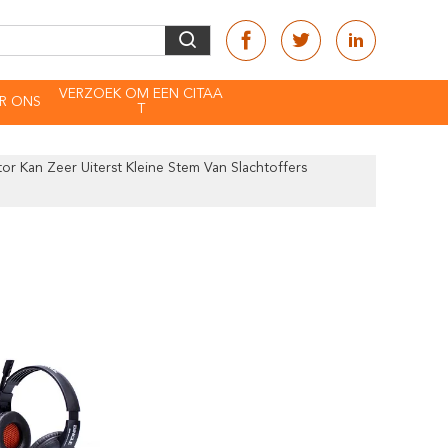
VERZOEK OM EEN CITAA
R ONS
T
r Kan Zeer Uiterst Kleine Stem Van Slachtoffers