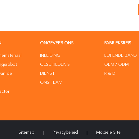
N
ONGEVEER ONS
FABRIEKSREIS
memateriaal
INLEIDING
LOPENDE BAND
ingsrobot
GESCHIEDENIS
OEM / ODM
van de
DIENST
R & D
ONS TEAM
ector
Sitemap
Privacybeleid
Mobiele Site
|
|