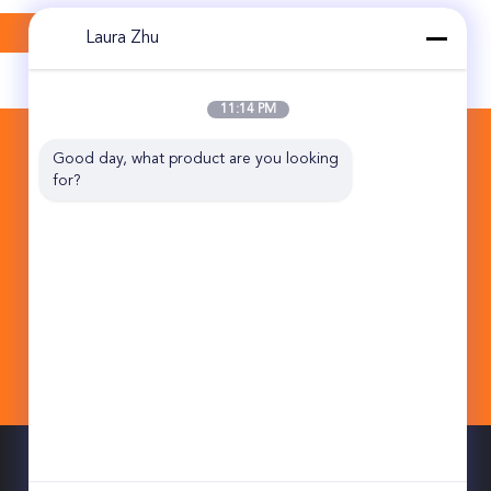
Laura Zhu
11:14 PM
CONTACTEER ONS
Good day, what product are you looking 
for?
Beijing Topsky Century Holding Co.,Ltd
van de Wegjin Qiao van 10B NO.17
HuanKe het Midden van de de
Industriebasis District Peking China
101102 van Tongzhou
86-10-5762-1296
sale1.ex@topskytech.com