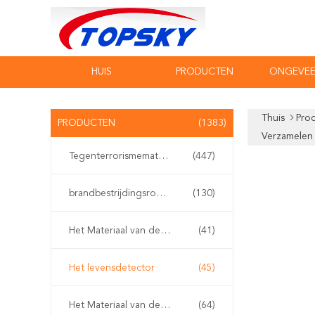
HUIS
PRODUCTEN
ONGEVEE
Thuis
Pro
PRODUCTEN
(1383)
Verzamelen
Tegenterrorismemateriaal
(447)
brandbestrijdingsrobot
(130)
Het Materiaal van de waterredding
(41)
Het levensdetector
(45)
Het Materiaal van de aardbevingsredding
(64)