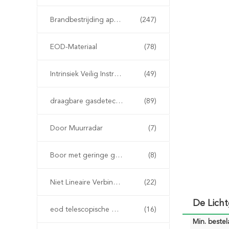
Brandbestrijding apparatuur
(247)
EOD-Materiaal
(78)
Intrinsiek Veilig Instrument
(49)
draagbare gasdetector
(89)
Door Muurradar
(7)
Boor met geringe geluidssterkte
(8)
Niet Lineaire Verbindingsdetector
(22)
De Licht
eod telescopische manipulator
(16)
Min. bestela