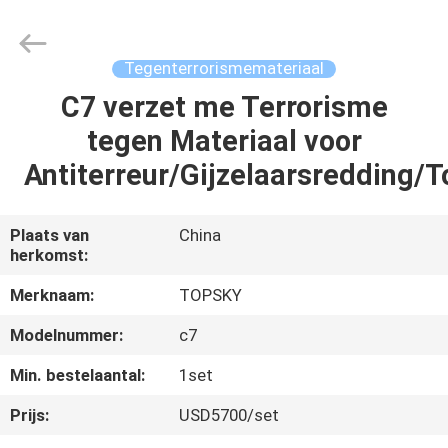
Beijing
Topsky
Century Holding Co.,Ltd.
All
Rights
Tegenterrorismemateriaal
Reserved.
C7 verzet me Terrorisme
HUIS
tegen Materiaal voor
PRODUCTEN
Antiterreur/Gijzelaarsredding/T
ONGEVEER
Plaats van
China
herkomst:
ONS
Merknaam:
TOPSKY
FABRIEKSREIS
Modelnummer:
c7
Min. bestelaantal:
1set
KWALITEITSCONTROLE
Prijs:
USD5700/set