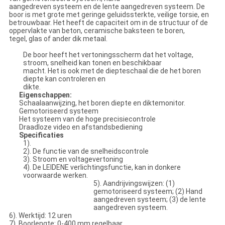
aangedreven systeem en de lente aangedreven systeem. De
boor is met grote met geringe geluidssterkte, veilige torsie, en
betrouwbaar. Het heeft de capaciteit om in de structuur of de
oppervlakte van beton, ceramische baksteen te boren,
tegel, glas of ander dik metaal.
De boor heeft het vertoningsscherm dat het voltage,
stroom, snelheid kan tonen en beschikbaar
macht. Het is ook met de diepteschaal die de het boren
diepte kan controleren en
dikte.
Eigenschappen:
Schaalaanwijzing, het boren diepte en diktemonitor.
Gemotoriseerd systeem
Het systeem van de hoge precisiecontrole
Draadloze video en afstandsbediening
Specificaties
1).
2). De functie van de snelheidscontrole
3). Stroom en voltagevertoning
4). De LEIDENE verlichtingsfunctie, kan in donkere
voorwaarde werken.
5). Aandrijvingswijzen: (1)
gemotoriseerd systeem; (2) Hand
aangedreven systeem; (3) de lente
aangedreven systeem.
6). Werktijd: 12 uren
7). Boorlengte: 0-400 mm regelbaar