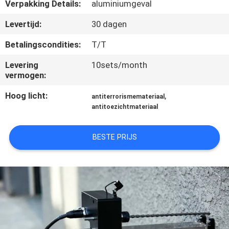
CONTACTEER
Verpakking Details:
aluminiumgeval
ONS
Levertijd:
30 dagen
Betalingscondities:
T/T
VERZOEK
Levering
10sets/month
OM EEN
vermogen:
CITAAT
Hoog licht:
,
antiterrorismemateriaal
antitoezichtmateriaal
SITEMAP
BESTE PRIJS
PRIVACY
POLICY