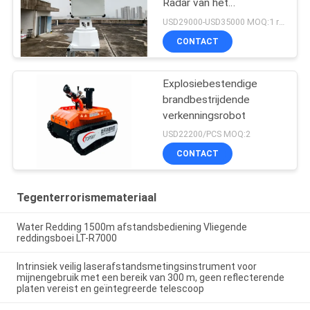
Radar van het
Hommeltoezicht
USD29000-USD35000 MOQ:1 reeks
CONTACT
Explosiebestendige
brandbestrijdende
verkenningsrobot
USD22200/PCS MOQ:2
CONTACT
Tegenterrorismemateriaal
Water Redding 1500m afstandsbediening Vliegende
reddingsboei LT-R7000
Intrinsiek veilig laserafstandsmetingsinstrument voor
mijnengebruik met een bereik van 300 m, geen reflecterende
platen vereist en geïntegreerde telescoop