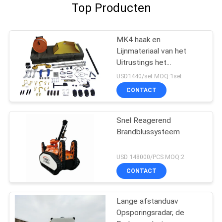
Top Producten
MK4 haak en
Lijnmateriaal van het
Uitrustings het
Tegenterrorisme voor
USD1440/set MOQ:1set
Handvat Verdacht
CONTACT
Explosief
Snel Reagerend
Brandblussysteem
USD 148000/PCS MOQ:2
CONTACT
Lange afstanduav
Opsporingsradar, de