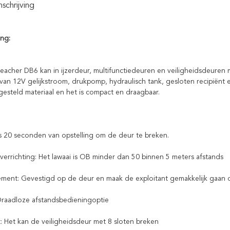
chrijving
ing:
acher DB6 kan in ijzerdeur, multifunctiedeuren en veiligheidsdeuren met 
van 12V gelijkstroom, drukpomp, hydraulisch tank, gesloten recipiënt
esteld materiaal en het is compact en draagbaar.
ts 20 seconden van opstelling om de deur te breken.
le verrichting: Het lawaai is OB minder dan 50 binnen 5 meters afstands
ent: Gevestigd op de deur en maak de exploitant gemakkelijk gaan 
 Draadloze afstandsbedieningoptie
 Het kan de veiligheidsdeur met 8 sloten breken