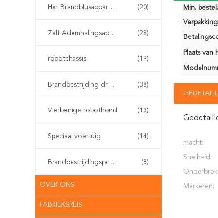
Het Brandblusapparaat van de watermist
(20)
Min. bestela
Verpakking 
Zelf Ademhalingsapparaten
(28)
Betalingsco
Plaats van 
robotchassis
(19)
Modelnum
Brandbestrijding drone
(38)
GEDETAILL
Vierbenige robothond
(13)
Gedetaill
Speciaal voertuig
(14)
macht:
Snelheid:
Brandbestrijdingspomp
(8)
Onderbreki
OVER ONS
Markeren:
FABRIEKSREIS