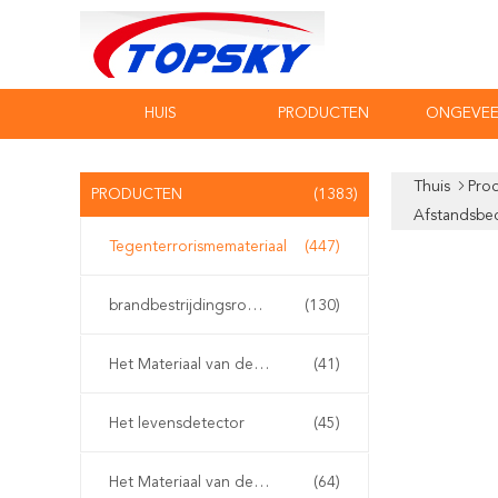
HUIS
PRODUCTEN
ONGEVEE
Thuis
Pro
PRODUCTEN
(1383)
Afstandsbe
Tegenterrorismemateriaal
(447)
brandbestrijdingsrobot
(130)
Het Materiaal van de waterredding
(41)
Het levensdetector
(45)
Het Materiaal van de aardbevingsredding
(64)