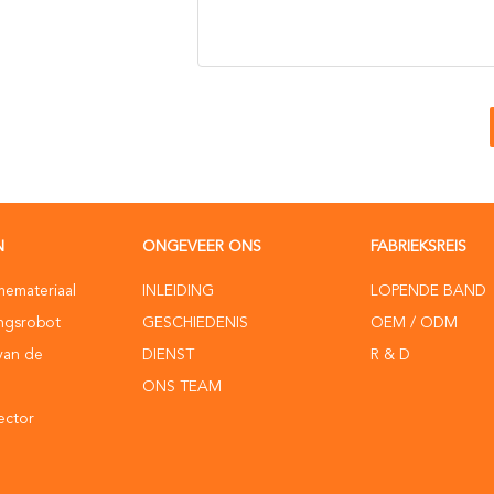
N
ONGEVEER ONS
FABRIEKSREIS
memateriaal
INLEIDING
LOPENDE BAND
ingsrobot
GESCHIEDENIS
OEM / ODM
van de
DIENST
R & D
ONS TEAM
ector