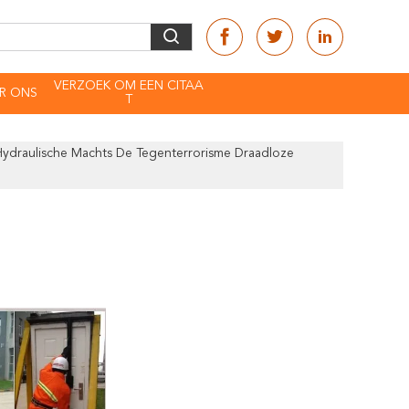
VERZOEK OM EEN CITAA
R ONS
T
Hydraulische Machts De Tegenterrorisme Draadloze