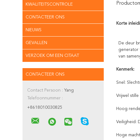
Productoms
KWALITEITSCONTROLE
CONTACTEER ONS
Korte inleid
NIEUWS
GEVALLEN
De deur bre
generator 
VERZOEK OM EEN CITAAT
van sameng
Kenmerk:
CONTACTEER ONS
Snel: Slech
Contact Persoon :
Yang
Vrijwel stil
Telefoonnummer :
+8618010030825
Hoog rendem
Veiligheid:
Hoge macht: