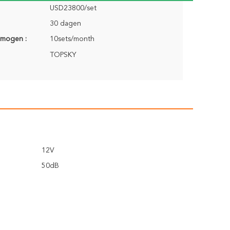
USD23800/set
30 dagen
rmogen :
10sets/month
TOPSKY
12V
50dB