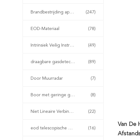
Brandbestrijding apparatuur
(247)
EOD-Materiaal
(78)
Intrinsiek Veilig Instrument
(49)
draagbare gasdetector
(89)
Door Muurradar
(7)
Boor met geringe geluidssterkte
(8)
Niet Lineaire Verbindingsdetector
(22)
Van De 
eod telescopische manipulator
(16)
Afstand