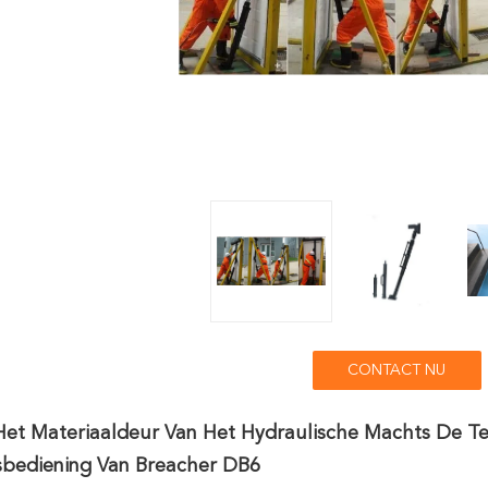
CONTACT NU
Het Materiaaldeur Van Het Hydraulische Machts De T
sbediening Van Breacher DB6