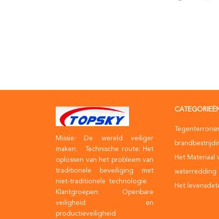
CATEGORIEË
Tegenterroris
Missie: De wereld veiliger
brandbestrijd
maken. Technische route: Het
Het Materiaal 
oplossen van het probleem van
traditionele beveiliging met
waterredding
niet-traditionele technologie.
Het levensdet
Klantgroepen: Openbare
veiligheid en
productieveiligheid