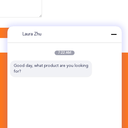
Laura Zhu
7:22 AM
CONTACTEER ONS
Good day, what product are you looking 
for?
Beijing Topsky Century Holding Co.,Ltd
van de Wegjin Qiao van 10B NO.17
HuanKe het Midden van de de
Industriebasis District Peking China
101102 van Tongzhou
86-10-5762-1296
sale1.ex@topskytech.com