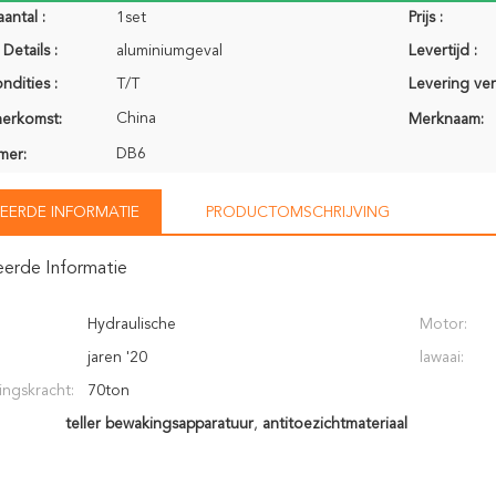
antal :
1set
Prijs :
Details :
aluminiumgeval
Levertijd :
ndities :
T/T
Levering ve
China
herkomst:
Merknaam:
DB6
mer:
EERDE INFORMATIE
PRODUCTOMSCHRIJVING
eerde Informatie
Hydraulische
Motor:
jaren '20
lawaai:
ngskracht:
70ton
teller bewakingsapparatuur
,
antitoezichtmateriaal