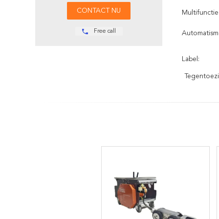
Multifunctie
Free call
Automatisme
Label:
Tegentoezi