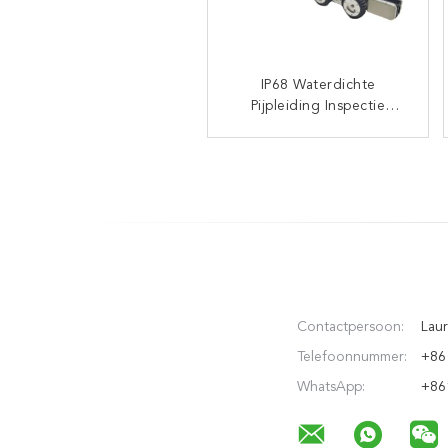
Water Redding 1500m
IP68 Waterdichte
Pijpleiding Inspectie
afstandsbediening
Vliegende reddingsboei
Robot met 120 Meter
Kabel en High-Definition
LT-R7000
Camera voor
Gemeentelijke en
Afvoerleidingen
Contactpersoon:
Laur
Telefoonnummer:
+86
WhatsApp:
+86