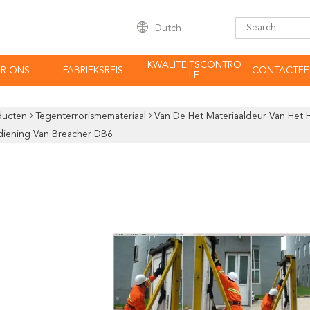
Dutch
KWALITEITSCONTRO
R ONS
FABRIEKSREIS
CONTACTEE
LE
ducten
Tegenterrorismemateriaal
Van De Het Materiaaldeur Van Het 
diening Van Breacher DB6