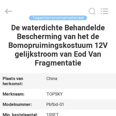
Beijing
Topsky
Century Holding Co.,Ltd.
All
Rights
Tegenterrorismemateriaal
Reserved.
De waterdichte Behandelde
HUIS
Bescherming van het de
PRODUCTEN
Bomopruimingskostuum 12V
gelijkstroom van Eod Van
ONGEVEER
Fragmentatie
ONS
Plaats van
China
herkomst:
FABRIEKSREIS
Merknaam:
TOPSKY
KWALITEITSCONTROLE
Modelnummer:
Pbfbd-01
Min. bestelaantal:
10SET