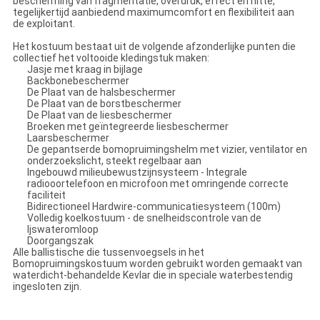
bescherming van fragmentatie, overdruk, effect en hitte,
tegelijkertijd aanbiedend maximumcomfort en flexibiliteit aan
de exploitant.
Het kostuum bestaat uit de volgende afzonderlijke punten die
collectief het voltooide kledingstuk maken:
Jasje met kraag in bijlage
Backbonebeschermer
De Plaat van de halsbeschermer
De Plaat van de borstbeschermer
De Plaat van de liesbeschermer
Broeken met geïntegreerde liesbeschermer
Laarsbeschermer
De gepantserde bomopruimingshelm met vizier, ventilator en
onderzoekslicht, steekt regelbaar aan
Ingebouwd milieubewustzijnsysteem - Integrale
radiooortelefoon en microfoon met omringende correcte
faciliteit
Bidirectioneel Hardwire-communicatiesysteem (100m)
Volledig koelkostuum - de snelheidscontrole van de
Ijswateromloop
Doorgangszak
Alle ballistische die tussenvoegsels in het
Bomopruimingskostuum worden gebruikt worden gemaakt van
waterdicht-behandelde Kevlar die in speciale waterbestendig
ingesloten zijn.