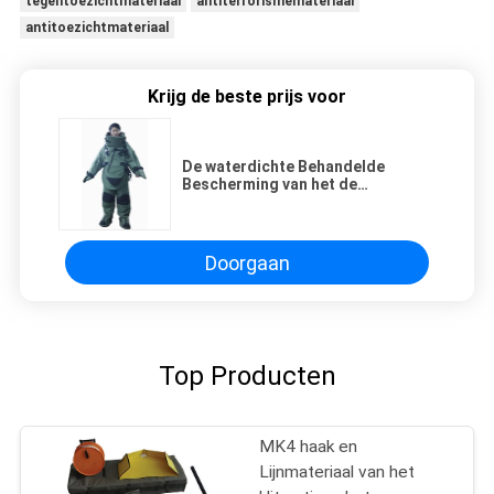
tegentoezichtmateriaal
antiterrorismemateriaal
antitoezichtmateriaal
Krijg de beste prijs voor
De waterdichte Behandelde
Bescherming van het de
Bomopruimingskostuum 12V
gelijkstroom van Eod Van
Fragmentatie
Doorgaan
Top Producten
MK4 haak en
Lijnmateriaal van het