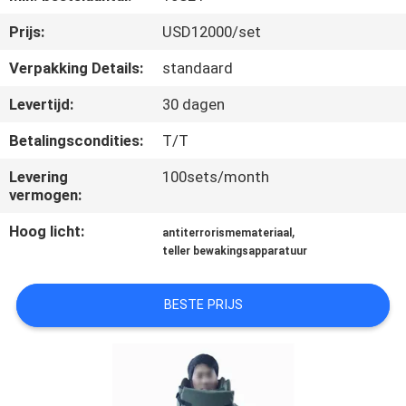
CONTACTEER
Prijs:
USD12000/set
ONS
Verpakking Details:
standaard
VERZOEK
Levertijd:
30 dagen
OM EEN
Betalingscondities:
T/T
CITAAT
Levering
100sets/month
vermogen:
SITEMAP
Hoog licht:
,
antiterrorismemateriaal
teller bewakingsapparatuur
PRIVACY
POLICY
BESTE PRIJS