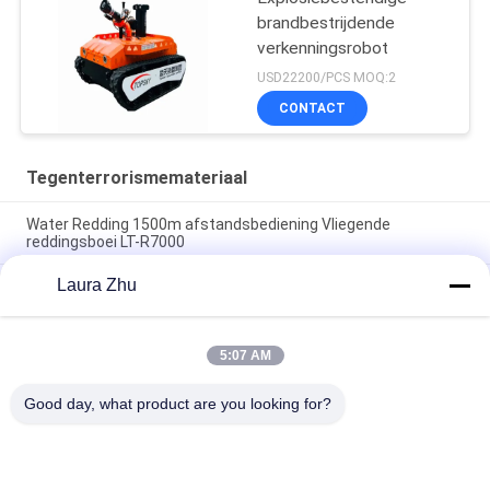
brandbestrijdende
verkenningsrobot
USD22200/PCS MOQ:2
CONTACT
Tegenterrorismemateriaal
Water Redding 1500m afstandsbediening Vliegende
reddingsboei LT-R7000
Laura Zhu
Intrinsiek veilig laserafstandsmetingsinstrument voor
mijnengebruik met een bereik van 300 m, geen reflecterende
platen vereist en geïntegreerde telescoop
5:07 AM
Explosiebestendige brandbestrijdingsrobot met 6500N
trekkracht 1100m afstandsbediening en 78,1% klimvermogen
Good day, what product are you looking for?
populaire categorieën
Alle