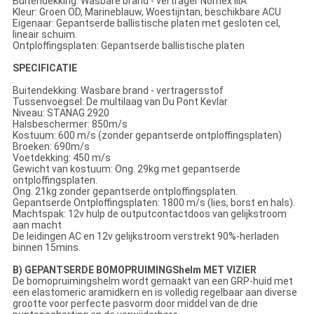
Buitendekking: Wasbare brand - vertrager Nomex IIIA
Kleur: Groen OD, Marineblauw, Woestijntan, beschikbare ACU
Eigenaar: Gepantserde ballistische platen met gesloten cel,
lineair schuim.
Ontploffingsplaten: Gepantserde ballistische platen
SPECIFICATIE
Buitendekking: Wasbare brand - vertragersstof
Tussenvoegsel: De multilaag van Du Pont Kevlar
Niveau: STANAG 2920
Halsbeschermer: 850m/s
Kostuum: 600 m/s (zonder gepantserde ontploffingsplaten)
Broeken: 690m/s
Voetdekking: 450 m/s
Gewicht van kostuum: Ong. 29kg met gepantserde
ontploffingsplaten.
Ong. 21kg zonder gepantserde ontploffingsplaten.
Gepantserde Ontploffingsplaten: 1800 m/s (lies, borst en hals).
Machtspak: 12v hulp de outputcontactdoos van gelijkstroom
aan macht
De leidingen AC en 12v gelijkstroom verstrekt 90%-herladen
binnen 15mins.
B) GEPANTSERDE BOMOPRUIMINGShelm MET VIZIER
De bomopruimingshelm wordt gemaakt van een GRP-huid met
een elastomeric aramidkern en is volledig regelbaar aan diverse
grootte voor perfecte pasvorm door middel van de drie