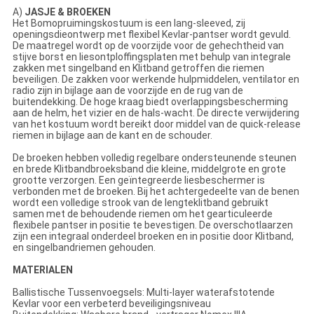
A)
JASJE & BROEKEN
Het Bomopruimingskostuum is een lang-sleeved, zij
openingsdieontwerp met flexibel Kevlar-pantser wordt gevuld.
De maatregel wordt op de voorzijde voor de gehechtheid van
stijve borst en liesontploffingsplaten met behulp van integrale
zakken met singelband en Klitband getroffen die riemen
beveiligen. De zakken voor werkende hulpmiddelen, ventilator en
radio zijn in bijlage aan de voorzijde en de rug van de
buitendekking. De hoge kraag biedt overlappingsbescherming
aan de helm, het vizier en de hals-wacht. De directe verwijdering
van het kostuum wordt bereikt door middel van de quick-release
riemen in bijlage aan de kant en de schouder.
De broeken hebben volledig regelbare ondersteunende steunen
en brede Klitbandbroeksband die kleine, middelgrote en grote
grootte verzorgen. Een geïntegreerde liesbeschermer is
verbonden met de broeken. Bij het achtergedeelte van de benen
wordt een volledige strook van de lengteklitband gebruikt
samen met de behoudende riemen om het gearticuleerde
flexibele pantser in positie te bevestigen. De overschotlaarzen
zijn een integraal onderdeel broeken en in positie door Klitband,
en singelbandriemen gehouden.
MATERIALEN
Ballistische Tussenvoegsels: Multi-layer waterafstotende
Kevlar voor een verbeterd beveiligingsniveau