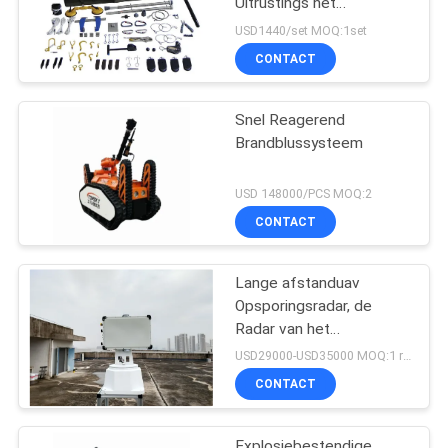
Uitrustings het
Tegenterrorisme voor
USD1440/set MOQ:1set
Handvat Verdacht
CONTACT
Explosief
Snel Reagerend
Brandblussysteem
USD 148000/PCS MOQ:2
CONTACT
Lange afstanduav
Opsporingsradar, de
Radar van het
Hommeltoezicht
USD29000-USD35000 MOQ:1 reeks
CONTACT
Explosiebestendige