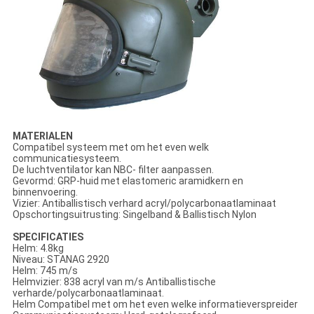
MATERIALEN
Compatibel systeem met om het even welk
communicatiesysteem.
De luchtventilator kan NBC- filter aanpassen.
Gevormd: GRP-huid met elastomeric aramidkern en
binnenvoering.
Vizier: Antiballistisch verhard acryl/polycarbonaatlaminaat
Opschortingsuitrusting: Singelband & Ballistisch Nylon
SPECIFICATIES
Helm: 4.8kg
Niveau: STANAG 2920
Helm: 745 m/s
Helmvizier: 838 acryl van m/s Antiballistische
verharde/polycarbonaatlaminaat.
Helm Compatibel met om het even welke informatieverspreider