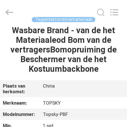
Beijing
Topsky
Century Holding Co.,Ltd.
All
Rights
Tegenterrorismemateriaal
Reserved.
Wasbare Brand - van de het
HUIS
Materiaaleod Bom van de
PRODUCTEN
vertragersBomopruiming de
Beschermer van de het
ONGEVEER
Kostuumbackbone
ONS
Plaats van
China
herkomst:
FABRIEKSREIS
Merknaam:
TOPSKY
KWALITEITSCONTROLE
Modelnummer:
Topsky-PBF
Min.
1 set