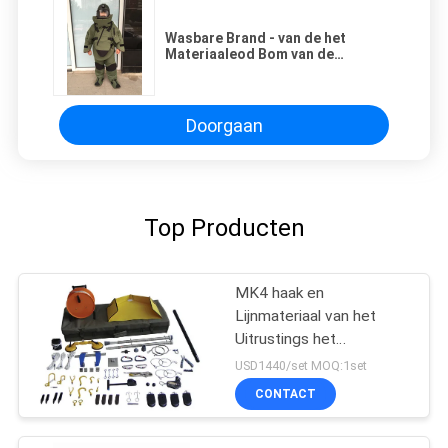
Wasbare Brand - van de het
Materiaaleod Bom van de
vertragersBomopruiming de
Beschermer van de het
Kostuumbackbone
Doorgaan
Top Producten
MK4 haak en
Lijnmateriaal van het
Uitrustings het
Tegenterrorisme voor
USD1440/set MOQ:1set
Handvat Verdacht
CONTACT
Explosief