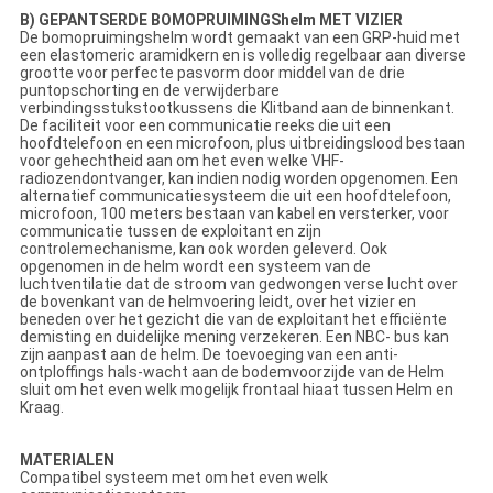
B) GEPANTSERDE BOMOPRUIMINGShelm MET VIZIER
De bomopruimingshelm wordt gemaakt van een GRP-huid met
een elastomeric aramidkern en is volledig regelbaar aan diverse
grootte voor perfecte pasvorm door middel van de drie
puntopschorting en de verwijderbare
verbindingsstukstootkussens die Klitband aan de binnenkant.
De faciliteit voor een communicatie reeks die uit een
hoofdtelefoon en een microfoon, plus uitbreidingslood bestaan
voor gehechtheid aan om het even welke VHF-
radiozendontvanger, kan indien nodig worden opgenomen. Een
alternatief communicatiesysteem die uit een hoofdtelefoon,
microfoon, 100 meters bestaan van kabel en versterker, voor
communicatie tussen de exploitant en zijn
controlemechanisme, kan ook worden geleverd. Ook
opgenomen in de helm wordt een systeem van de
luchtventilatie dat de stroom van gedwongen verse lucht over
de bovenkant van de helmvoering leidt, over het vizier en
beneden over het gezicht die van de exploitant het efficiënte
demisting en duidelijke mening verzekeren. Een NBC- bus kan
zijn aanpast aan de helm. De toevoeging van een anti-
ontploffings hals-wacht aan de bodemvoorzijde van de Helm
sluit om het even welk mogelijk frontaal hiaat tussen Helm en
Kraag.
MATERIALEN
Compatibel systeem met om het even welk