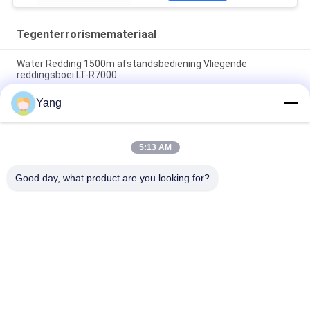
Tegenterrorismemateriaal
Water Redding 1500m afstandsbediening Vliegende
reddingsboei LT-R7000
Yang
Intrinsiek veilig laserafstandsmetingsinstrument voor
mijnengebruik met een bereik van 300 m, geen reflecterende
platen vereist en geïntegreerde telescoop
5:13 AM
Explosiebestendige brandbestrijdingsrobot met 6500N
trekkracht 1100m afstandsbediening en 78,1% klimvermogen
Good day, what product are you looking for?
populaire categorieën
Alle
Tegenterrorismemateriaal
Brandbestrijdingsrobot
Het Materiaal Van 
Het Levensdetector
De Waterredding