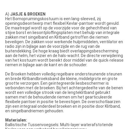
A)
JASJE & BROEKEN
Het Bomopruimingskostuum is een lang-sleeved, zij
openingsdieontwerp met flexibel Kevlar-pantser wordt gevuld.
De maatregel wordt op de voorzijde voor de gehechtheid van
stijve borst en liesontploffingsplaten met behulp van integrale
zakken met singelband en Klitband getroffen die riemen
beveiligen. De zakken voor werkende hulpmiddelen, ventilator en
radio zijn in bijlage aan de voorzijde en de rug van de
buitendekking. De hoge kraag biedt overlappingsbescherming
aan de helm, het vizier en de hals-wacht. De directe verwijdering
van het kostuum wordt bereikt door middel van de quick-release
riemen in bijlage aan de kant en de schouder.
De Broeken hebben volledig regelbare ondersteunende steunen
en brede Klitbandbroeksband die kleine, middelgrote en grote
grootte verzorgen. Een geïntegreerde liesbeschermer is
verbonden met de broeken. Bij het achtergedeelte van de benen
wordt een volledige strook van de lengteklitband gebruikt
samen met de behoudende riemen om het gearticuleerde
flexibele pantser in positie te bevestigen. De overschotlaarzen
zijn een integraal onderdeel broeken en in positie door Klitband,
en singelbandriemen gehouden.
Materialen:
Ballistische Tussenvoegsels: Multi-layer waterafstotende