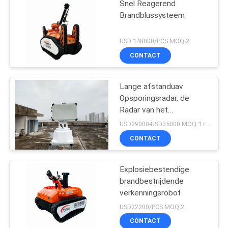
Snel Reagerend
Brandblussysteem
USD 148000/PCS MOQ:2
CONTACT
Lange afstanduav
Opsporingsradar, de
Radar van het
Hommeltoezicht
USD29000-USD35000 MOQ:1 reeks
CONTACT
Explosiebestendige
brandbestrijdende
verkenningsrobot
USD22200/PCS MOQ:2
CONTACT