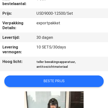
CONTACTEER
bestelaantal:
ONS
Prijs:
USD9000-12500/Set
Verpakking
exportpakket
VERZOEK
Details:
OM EEN
Levertijd:
30 dagen
CITAAT
Levering
10 SETS/30days
vermogen:
SITEMAP
Hoog licht:
,
teller bewakingsapparatuur
antitoezichtmateriaal
PRIVACY
POLICY
BESTE PRIJS