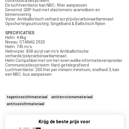
communicatiesysteem.
De luchtventilator kan NBC- filter aanpassen.
Gevormd: GRP-huid met elastomeric aramidkern en
binnenvoering.
Vizier: Antiballistisch verhard acryl/polycarbonaatlaminaat
Opschortingsuitrusting: Singelband & Ballistisch Nylon
SPECIFICATIES
Helm: 4.8kg
Niveau: STANAG 2920
Helm: 745 m/s
Helmvizier: 838 acryl van m/s Antiballistische
verharde/polycarbonaatlaminaat.
Helm Compatibel met om het even welke informatieverspreider
Communicatiesysteem: Hard-getelegrafeerd
Luchtventilator: 200 liter per miniem minimum, snelheid 3, kan
een NBC- bus aanpassen.
tegentoezichtmateriaal
antiterrorismemateriaal
antitoezichtmateriaal
Krijg de beste prijs voor