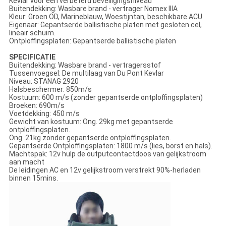
Kevlar voor een verbeterd beveiligingsniveau
Buitendekking: Wasbare brand - vertrager Nomex IIIA
Kleur: Groen OD, Marineblauw, Woestijntan, beschikbare ACU
Eigenaar: Gepantserde ballistische platen met gesloten cel,
lineair schuim.
Ontploffingsplaten: Gepantserde ballistische platen
SPECIFICATIE
Buitendekking: Wasbare brand - vertragersstof
Tussenvoegsel: De multilaag van Du Pont Kevlar
Niveau: STANAG 2920
Halsbeschermer: 850m/s
Kostuum: 600 m/s (zonder gepantserde ontploffingsplaten)
Broeken: 690m/s
Voetdekking: 450 m/s
Gewicht van kostuum: Ong. 29kg met gepantserde
ontploffingsplaten.
Ong. 21kg zonder gepantserde ontploffingsplaten.
Gepantserde Ontploffingsplaten: 1800 m/s (lies, borst en hals).
Machtspak: 12v hulp de outputcontactdoos van gelijkstroom
aan macht
De leidingen AC en 12v gelijkstroom verstrekt 90%-herladen
binnen 15mins.