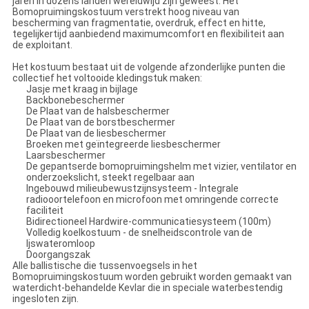
jaren in dozens landen wereldwijd zijn geweest. Het
Bomopruimingskostuum verstrekt hoog niveau van
bescherming van fragmentatie, overdruk, effect en hitte,
tegelijkertijd aanbiedend maximumcomfort en flexibiliteit aan
de exploitant.
Het kostuum bestaat uit de volgende afzonderlijke punten die
collectief het voltooide kledingstuk maken:
Jasje met kraag in bijlage
Backbonebeschermer
De Plaat van de halsbeschermer
De Plaat van de borstbeschermer
De Plaat van de liesbeschermer
Broeken met geïntegreerde liesbeschermer
Laarsbeschermer
De gepantserde bomopruimingshelm met vizier, ventilator en
onderzoekslicht, steekt regelbaar aan
Ingebouwd milieubewustzijnsysteem - Integrale
radiooortelefoon en microfoon met omringende correcte
faciliteit
Bidirectioneel Hardwire-communicatiesysteem (100m)
Volledig koelkostuum - de snelheidscontrole van de
Ijswateromloop
Doorgangszak
Alle ballistische die tussenvoegsels in het
Bomopruimingskostuum worden gebruikt worden gemaakt van
waterdicht-behandelde Kevlar die in speciale waterbestendig
ingesloten zijn.