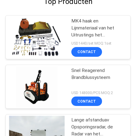
Top Producten
MK4 haak en
Lijnmateriaal van het
Uitrustings het
Tegenterrorisme voor
USD1440/set MOQ:1set
Handvat Verdacht
CONTACT
Explosief
Snel Reagerend
Brandblussysteem
USD 148000/PCS MOQ:2
CONTACT
Lange afstanduav
Opsporingsradar, de
Radar van het