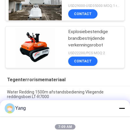
Hommeltoezicht
USD29000-USD35000 MOQ:1 reeks
CONTACT
Explosiebestendige
brandbestrijdende
verkenningsrobot
USD22200/PCS MOQ:2
CONTACT
Tegenterrorismemateriaal
Water Redding 1500m afstandsbediening Vliegende
reddingsboei LT-R7000
Yang
Intrinsiek veilig laserafstandsmetingsinstrument voor
mijnengebruik met een bereik van 300 m, geen reflecterende
platen vereist en geïntegreerde telescoop
7:09 AM
Explosiebestendige brandbestrijdingsrobot met 6500N