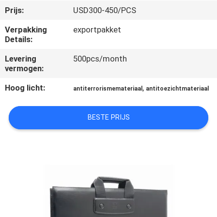
CONTACTEER
Prijs:
USD300-450/PCS
ONS
Verpakking
exportpakket
Details:
VERZOEK
Levering
500pcs/month
OM EEN
vermogen:
CITAAT
Hoog licht:
,
antiterrorismemateriaal
antitoezichtmateriaal
SITEMAP
BESTE PRIJS
PRIVACY
POLICY