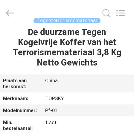
Beijing
Topsky
Century Holding Co.,Ltd.
All
Rights
Tegenterrorismemateriaal
Reserved.
De duurzame Tegen
HUIS
Kogelvrije Koffer van het
PRODUCTEN
Terrorismemateriaal 3,8 Kg
Netto Gewichts
ONGEVEER
ONS
Plaats van
China
herkomst:
FABRIEKSREIS
Merknaam:
TOPSKY
Modelnummer:
Pf-01
KWALITEITSCONTROLE
Min.
1 set
bestelaantal: