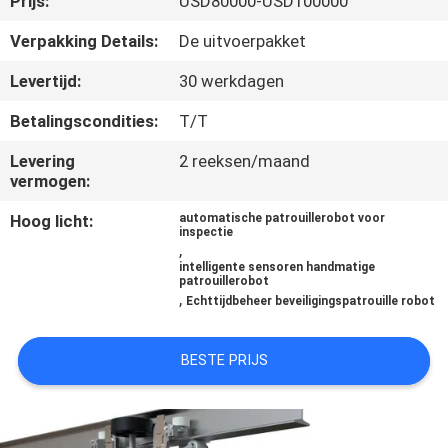
Prijs:
USD80000-USD100000
CONTACTEER
ONS
Verpakking Details:
De uitvoerpakket
Levertijd:
30 werkdagen
VERZOEK
Betalingscondities:
T/T
OM EEN
Levering
2 reeksen/maand
CITAAT
vermogen:
Hoog licht:
automatische patrouillerobot voor
SITEMAP
inspectie
,
intelligente sensoren handmatige
patrouillerobot
PRIVACY
,
Echttijdbeheer beveiligingspatrouille robot
POLICY
BESTE PRIJS