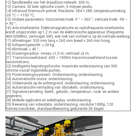
12) bandbreedte van het draadloze netwerk: 300 m;
13) Camera: 30 keer optische zoom, 5 miljoen pixels;
14) Infrarood thermisch portret: Resolutie: 384 × 288, temperatuurmeting:
-20 °C ~ +150 °C;
15) Globale parameters: horizontale hoek: 0 ° ~ 360 °, verticale hoek: -90 ~
+ 90 °;
16) Anti-interferentie: Elektromagnetische en radiofrequente interferentie
wordt uitgezonden op 1,2 m van de elektronische apparatuur (frequentie
400-500MHz, vermogen 5W), wat niet van invloed is op de normale werking;
17) Afmetingen: 550 mm lang × 260 mm breed × 260 mm hoog;
18) lichaamsgewicht: ≤ 20 kg;
19) Klimhoek: ≤ 40 °;
20) Draaiingsradius: niveau ≥1,5 m, verticaal ≥2 m;
21) Transmissieafstand: 600 ~ 1000m transmissieafstand tussen
basisstations;
22) Intelligente begrotingsfunctie: maximale ondersteuning van 300
slimme vooraf ingestelde punten;
23) Positioneringssysteem: Ondersteuning; ondersteuning;
24) Automatische cruise: ondersteuning;
25) Onbemande op de achtergrond: ondersteuning; ondersteuning;
26) Automatische vermijding van obstakels: ondersteuning;
27) Signalverzameling: beeld-, geluids-, temperatuur-, rook- en andere
gegevens;
28) Mobiele applicatie en webdisplay: ondersteuning;
29) Bewaring van videodata: ondersteuning, resolutie 1080p, 120
frames/seconden, standaardbewaring gedurende 30 dagen.