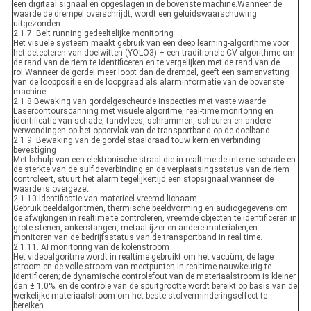
een digitaal signaal en opgeslagen in de bovenste machine.Wanneer de
waarde de drempel overschrijdt, wordt een geluidswaarschuwing
uitgezonden.
2.1.7. Belt running gedeeltelijke monitoring
Het visuele systeem maakt gebruik van een deep learning-algorithme voor
het detecteren van doelwitten (YOLO3) + een traditionele CV-algorithme om
de rand van de riem te identificeren en te vergelijken met de rand van de
rol.Wanneer de gordel meer loopt dan de drempel, geeft een samenvatting
van de looppositie en de loopgraad als alarminformatie van de bovenste
machine.
2.1.8 Bewaking van gordelgescheurde inspecties met vaste waarde
Lasercontourscanning met visuele algoritme, real-time monitoring en
identificatie van schade, tandvlees, schrammen, scheuren en andere
verwondingen op het oppervlak van de transportband op de doelband.
2.1.9. Bewaking van de gordel staaldraad touw kern en verbinding
bevestiging
Met behulp van een elektronische straal die in realtime de interne schade en
de sterkte van de sulfideverbinding en de verplaatsingsstatus van de riem
controleert, stuurt het alarm tegelijkertijd een stopsignaal wanneer de
waarde is overgezet.
2.1.10 Identificatie van materieel vreemd lichaam
Gebruik beeldalgoritmen, thermische beeldvorming en audiogegevens om
de afwijkingen in realtime te controleren, vreemde objecten te identificeren in
grote stenen, ankerstangen, metaal ijzer en andere materialen,en
monitoren van de bedrijfsstatus van de transportband in real time.
2.1.11. AI monitoring van de kolenstroom
Het videoalgoritme wordt in realtime gebruikt om het vacuüm, de lage
stroom en de volle stroom van meetpunten in realtime nauwkeurig te
identificeren; de dynamische controlefout van de materiaalstroom is kleiner
dan ± 1.0%; en de controle van de spuitgrootte wordt bereikt op basis van de
werkelijke materiaalstroom om het beste stofverminderingseffect te
bereiken.