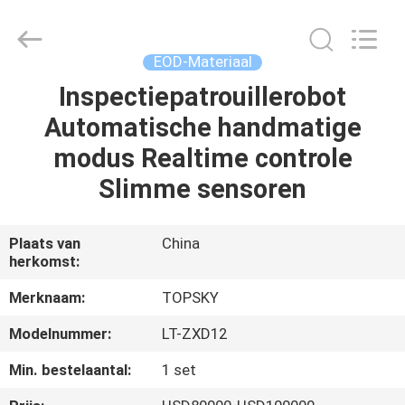
Beijing
Topsky
Century Holding Co.,Ltd.
All
Rights
EOD-Materiaal
Reserved.
Inspectiepatrouillerobot
HUIS
Automatische handmatige
PRODUCTEN
modus Realtime controle
Slimme sensoren
ONGEVEER
ONS
Plaats van
China
herkomst:
FABRIEKSREIS
Merknaam:
TOPSKY
Modelnummer:
LT-ZXD12
KWALITEITSCONTROLE
Min. bestelaantal:
1 set