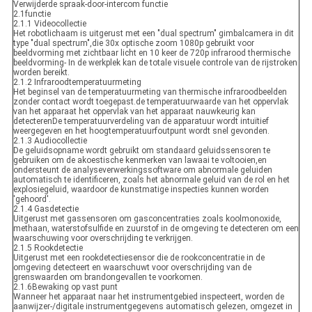
Verwijderde spraak-door-intercom functie
2.1functie
2.1.1 Videocollectie
Het robotlichaam is uitgerust met een "dual spectrum" gimbalcamera in dit
type "dual spectrum",die 30x optische zoom 1080p gebruikt voor
beeldvorming met zichtbaar licht en 10 keer de 720p infrarood thermische
beeldvorming- In de werkplek kan de totale visuele controle van de rijstroken
worden bereikt.
2.1.2 Infraroodtemperatuurmeting
Het beginsel van de temperatuurmeting van thermische infraroodbeelden
zonder contact wordt toegepast.de temperatuurwaarde van het oppervlak
van het apparaat het oppervlak van het apparaat nauwkeurig kan
detecterenDe temperatuurverdeling van de apparatuur wordt intuïtief
weergegeven en het hoogtemperatuurfoutpunt wordt snel gevonden.
2.1.3 Audiocollectie
De geluidsopname wordt gebruikt om standaard geluidssensoren te
gebruiken om de akoestische kenmerken van lawaai te voltooien,en
ondersteunt de analyseverwerkingssoftware om abnormale geluiden
automatisch te identificeren, zoals het abnormale geluid van de rol en het
explosiegeluid, waardoor de kunstmatige inspecties kunnen worden
'gehoord'.
2.1.4 Gasdetectie
Uitgerust met gassensoren om gasconcentraties zoals koolmonoxide,
methaan, waterstofsulfide en zuurstof in de omgeving te detecteren om een
waarschuwing voor overschrijding te verkrijgen.
2.1.5 Rookdetectie
Uitgerust met een rookdetectiesensor die de rookconcentratie in de
omgeving detecteert en waarschuwt voor overschrijding van de
grenswaarden om brandongevallen te voorkomen.
2.1.6Bewaking op vast punt
Wanneer het apparaat naar het instrumentgebied inspecteert, worden de
aanwijzer-/digitale instrumentgegevens automatisch gelezen, omgezet in