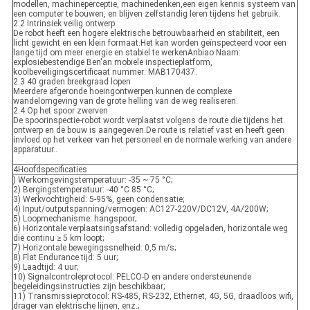
modellen, machineperceptie, machinedenken,een eigen kennis systeem van
een computer te bouwen, en blijven zelfstandig leren tijdens het gebruik.
2.2 Intrinsiek veilig ontwerp
De robot heeft een hogere elektrische betrouwbaarheid en stabiliteit, een
licht gewicht en een klein formaat.Het kan worden geïnspecteerd voor een
lange tijd om meer energie en stabiel te werkenAnbiao Naam:
explosiebestendige Ben'an mobiele inspectieplatform,
koolbeveiligingscertificaat nummer: MAB170437.
2.3 40 graden breekgraad lopen
Meerdere afgeronde hoeingontwerpen kunnen de complexe
wandelomgeving van de grote helling van de weg realiseren.
2.4 Op het spoor zwerven
De spoorinspectie-robot wordt verplaatst volgens de route die tijdens het
ontwerp en de bouw is aangegeven.De route is relatief vast en heeft geen
invloed op het verkeer van het personeel en de normale werking van andere
apparatuur..
4Hoofdspecificaties
) Werkomgevingstemperatuur: -35 ~ 75 °C;
2) Bergingstemperatuur: -40 °C 85 °C;
3) Werkvochtigheid: 5-95%, geen condensatie;
4) Input/outputspanning/vermogen: AC127-220V/DC12V, 4A/200W;
5) Loopmechanisme: hangspoor;
6) Horizontale verplaatsingsafstand: volledig opgeladen, horizontale weg
die continu ≥ 5 km loopt;
7) Horizontale bewegingssnelheid: 0,5 m/s;
8) Flat Endurance tijd: 5 uur;
9) Laadtijd: 4 uur;
10) Signalcontroleprotocol: PELCO-D en andere ondersteunende
begeleidingsinstructies zijn beschikbaar;
11) Transmissieprotocol: RS-485, RS-232, Ethernet, 4G, 5G, draadloos wifi,
drager van elektrische lijnen, enz.;