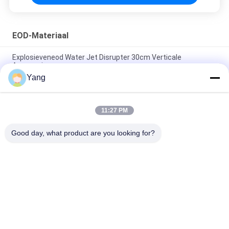
EOD-Materiaal
Explosieveneod Water Jet Disrupter 30cm Verticale
Aanpassing
Yang
EOD-Disrupter van de Waterstraal, Explosieve
Waterverbreker 0 - 30cm Verticale Aanpassing
11:27 PM
Werp de Robot van Defusal van de Verkenningsbom voor
Gevaarlijk Milieu
Good day, what product are you looking for?
populaire categorieën
Alle
Tegenterrorismemateriaal
Brandbestrijdingsrobot
Het Materiaal Van 
Het Levensdetector
De Waterredding