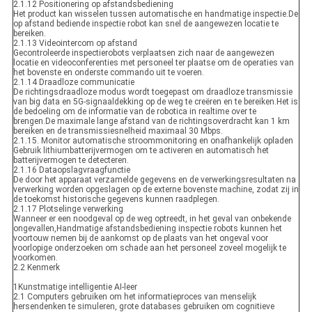
2.1.12 Positionering op afstandsbediening
Het product kan wisselen tussen automatische en handmatige inspectie.De
op afstand bediende inspectie robot kan snel de aangewezen locatie te
bereiken.
2.1.13 Videointercom op afstand
Gecontroleerde inspectierobots verplaatsen zich naar de aangewezen
locatie en videoconferenties met personeel ter plaatse om de operaties van
het bovenste en onderste commando uit te voeren.
2.1.14 Draadloze communicatie
De richtingsdraadloze modus wordt toegepast om draadloze transmissie
van big data en 5G-signaaldekking op de weg te creëren en te bereiken.Het is
de bedoeling om de informatie van de robotica in realtime over te
brengen.De maximale lange afstand van de richtingsoverdracht kan 1 km
bereiken en de transmissiesnelheid maximaal 30 Mbps.
2.1.15. Monitor automatische stroommonitoring en onafhankelijk opladen
Gebruik lithiumbatterijvermogen om te activeren en automatisch het
batterijvermogen te detecteren.
2.1.16 Dataopslagvraagfunctie
De door het apparaat verzamelde gegevens en de verwerkingsresultaten na
verwerking worden opgeslagen op de externe bovenste machine, zodat zij in
de toekomst historische gegevens kunnen raadplegen.
2.1.17 Plotselinge verwerking
Wanneer er een noodgeval op de weg optreedt, in het geval van onbekende
ongevallen,Handmatige afstandsbediening inspectie robots kunnen het
voortouw nemen bij de aankomst op de plaats van het ongeval voor
voorlopige onderzoeken om schade aan het personeel zoveel mogelijk te
voorkomen.
2.2 Kenmerk
1Kunstmatige intelligentie AI-leer
2.1 Computers gebruiken om het informatieproces van menselijk
hersendenken te simuleren, grote databases gebruiken om cognitieve