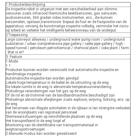
1.Productenbeschrijving
De inspectie robot is uitgerust met een verscheidenheid aan slimme
sensoren zoals infrarood thermische beeldsensoren, gas sensoren,
audiosensoren, 360 graden video instrumenten, enz., die kunnen
verzamelen, opslaan,transmissie. Bepaal de fout en de foutpositie van de
apparatuur, vervang de kunstmatige inspectie volledig, verminder het risico
op arbeid en verbeter het intelligente beheersniveau van de onderput.
2Toepassing
Large conveyor alleyway / underground water pump room / underground
substation / urban comprehensive pipe gallery / cable pipe gallery / high -
speed tunnel / petroleum petrochemical / chemical plant / coke plant / farm
- Wat is er?
3. Feature
1.Mode
1.1
Producten kunnen worden verwisseld met automatische inspectie en
handmatige inspectie:
Automatische inspectie kan worden gevolgd
Lokale hoge temperatuur in de kabel en de uitrusting op de weg
De lokale ruimte in de weg is abnormale temperatuurverandering
Plotselinge veranderingen van het gas op de weg
Of de rol en de trommel van de bandbandmachine beschadigd zijn
Plotselinge abnormale afwijkingen zoals explosie, wrijving, botsing, enz. op
de weg
Het fenomeen van illegale activiteiten in de rijbaan is ten strengste verboden
van de woonplaats van regionaal personeel
Stemwaarschuwingen op verschillende plaatsen op de weg
Het transportband in de weg loopt af.
Monitoring van de identificatie van transportmateriaal in
wegtransportvoertuigen
2.Manuele modus kan worden gerealiseerd