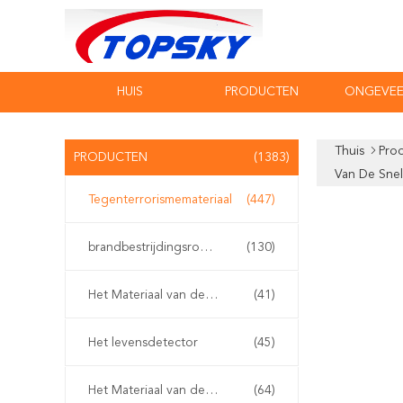
HUIS
PRODUCTEN
ONGEVEE
Thuis
Pro
PRODUCTEN
(1383)
Van De Sne
Tegenterrorismemateriaal
(447)
brandbestrijdingsrobot
(130)
Het Materiaal van de waterredding
(41)
Het levensdetector
(45)
Het Materiaal van de aardbevingsredding
(64)