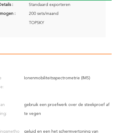
etails :
Standaard exporteren
rmogen :
200 sets/maand
TOPSKY
e
Ionenmobiliteitsspectrometrie (IMS)
e:
van
gebruik een proefwerk over de steekproef af
ing:
te vegen
ingsmetho
geluid en een het schermvertoning van