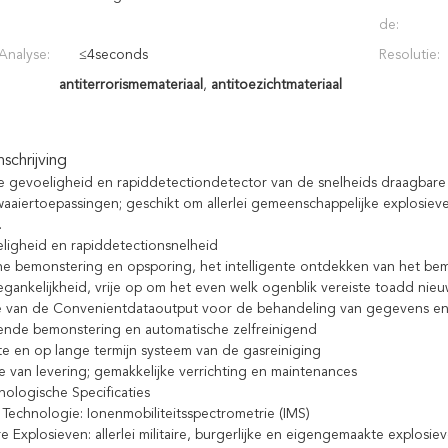
de:
Analyse:
≤4seconds
Resolutie:
antiterrorismemateriaal
,
antitoezichtmateriaal
chrijving
 gevoeligheid en rapiddetectiondetector van de snelheids draagbare 
aaiertoepassingen; geschikt om allerlei gemeenschappelijke explosiev
.
igheid en rapiddetectionsnelheid
e bemonstering en opsporing, het intelligente ontdekken van het be
gankelijkheid, vrije op om het even welk ogenblik vereiste toadd ni
e van de Convenientdataoutput voor de behandeling van gegevens en
lende bemonstering en automatische zelfreinigend
nte en op lange termijn systeem van de gasreiniging
e van levering; gemakkelijke verrichting en maintenances
ologische Specificaties
Technologie: Ionenmobiliteitsspectrometrie (IMS)
 Explosieven: allerlei militaire, burgerlijke en eigengemaakte explosie