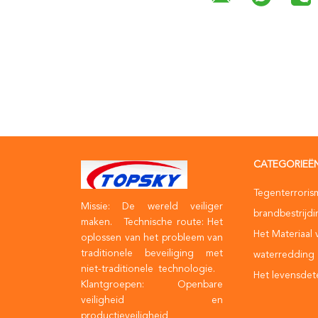
CATEGORIEË
Tegenterroris
Missie: De wereld veiliger
brandbestrijd
maken. Technische route: Het
Het Materiaal 
oplossen van het probleem van
traditionele beveiliging met
waterredding
niet-traditionele technologie.
Het levensdet
Klantgroepen: Openbare
veiligheid en
productieveiligheid