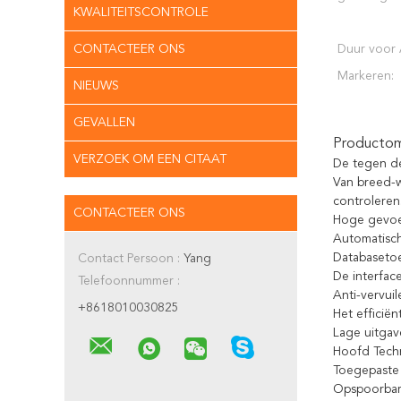
KWALITEITSCONTROLE
CONTACTEER ONS
Duur voor 
Markeren:
NIEUWS
GEVALLEN
Productoms
VERZOEK OM EEN CITAAT
De tegen de
Van breed-w
controleren
CONTACTEER ONS
Hoge gevoel
Automatisch
Databasetoe
Contact Persoon :
Yang
De interfac
Telefoonnummer :
Anti-vervui
+8618010030825
Het efficië
Lage uitgav
Hoofd Techn
Toegepaste 
Opspoorbare