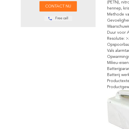
(PETN), nitr
hennep, kris
Methode van
Free call
Gevoelighe
Waarschuwin
Duur voor 
Resolutie: 
Opspoorbaar
Vals alarmta
Opwarmingst
Milieu-eise
Batterijpar
Batterij wer
Productext
Productgewi