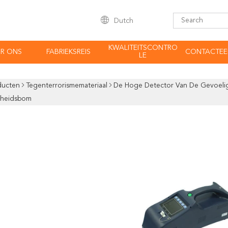
Dutch
KWALITEITSCONTRO
R ONS
FABRIEKSREIS
CONTACTEE
LE
ducten
Tegenterrorismemateriaal
De Hoge Detector Van De Gevoelig
lheidsbom