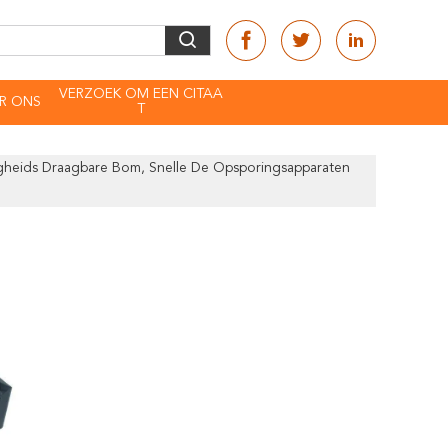
VERZOEK OM EEN CITAA
R ONS
T
heids Draagbare Bom, Snelle De Opsporingsapparaten