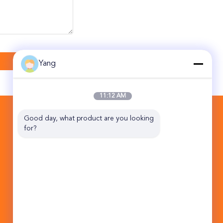
Yang
11:12 AM
CONTACTEER ONS
Good day, what product are you looking 
for?
Beijing Topsky Century Holding Co.,Ltd
van de Wegjin Qiao van 10B NO.17
HuanKe het Midden van de de
Industriebasis District Peking China
101102 van Tongzhou
86-10-5762-1296
sale1.ex@topskytech.com