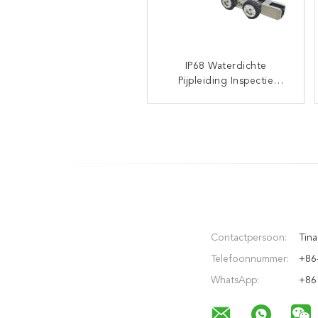
Water Redding 1500m
IP68 Waterdichte
Pijpleiding Inspectie
afstandsbediening
Vliegende reddingsboei
Robot met 120 Meter
Kabel en High-Definition
LT-R7000
Camera voor
Gemeentelijke en
Afvoerleidingen
Contactpersoon:
Tina
Telefoonnummer:
+86
WhatsApp:
+86