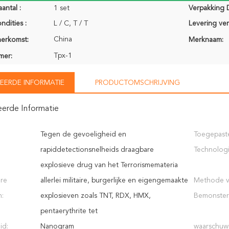
antal :
1 set
Verpakking D
ndities :
L / C, T / T
Levering ve
China
herkomst:
Merknaam:
Tpx-1
mer:
EERDE INFORMATIE
PRODUCTOMSCHRIJVING
eerde Informatie
Tegen de gevoeligheid en
Toegepast
rapiddetectionsnelheids draagbare
Technologi
explosieve drug van het Terrorismemateria
re
allerlei militaire, burgerlijke en eigengemaakte
Methode 
n:
explosieven zoals TNT, RDX, HMX,
Bemonster
pentaerythrite tet
id:
Nanogram
waarschuw