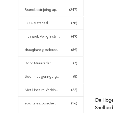
Brandbestrijding apparatuur
(247)
EOD-Materiaal
(78)
Intrinsiek Veilig Instrument
(49)
draagbare gasdetector
(89)
Door Muurradar
(7)
Boor met geringe geluidssterkte
(8)
Niet Lineaire Verbindingsdetector
(22)
De Hoge
eod telescopische manipulator
(16)
Snelhei