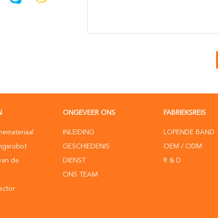
N
ONGEVEER ONS
FABRIEKSREIS
memateriaal
INLEIDING
LOPENDE BAND
ingsrobot
GESCHIEDENIS
OEM / ODM
van de
DIENST
R & D
ONS TEAM
ector