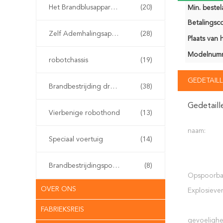
Het Brandblusapparaat van de watermist
(20)
Min. bestela
Betalingsco
Zelf Ademhalingsapparaten
(28)
Plaats van 
Modelnum
robotchassis
(19)
GEDETAILL
Brandbestrijding drone
(38)
Gedetaill
Vierbenige robothond
(13)
naam:
Speciaal voertuig
(14)
Brandbestrijdingspomp
(8)
Opspoorba
OVER ONS
Explosieve
FABRIEKSREIS
gevoelighe