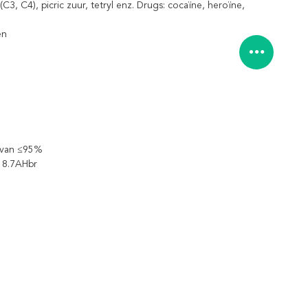
C3, C4), picric zuur, tetryl enz. Drugs: cocaïne, heroïne,
en
d van ≤95%
n 8.7AHbr