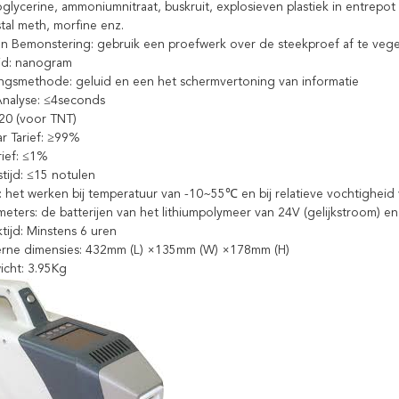
oglycerine, ammoniumnitraat, buskruit, explosieven plastiek in entrepot (
tal meth, morfine enz.
 Bemonstering: gebruik een proefwerk over de steekproef af te veg
id: nanogram
gsmethode: geluid en een het schermvertoning van informatie
Analyse: ≤4seconds
>20 (voor TNT)
 Tarief: ≥99%
rief: ≤1%
ijd: ≤15 notulen
n: het werken bij temperatuur van -10~55℃ en bij relatieve vochtighei
ameters: de batterijen van het lithiumpolymeer van 24V (gelijkstroom) e
ktijd: Minstens 6 uren
erne dimensies: 432mm (L) ×135mm (W) ×178mm (H)
cht: 3.95Kg