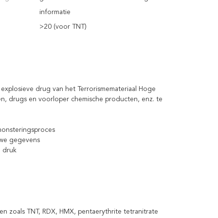
informatie
>20 (voor TNT)
explosieve drug van het Terrorismemateriaal Hoge
en, drugs en voorloper chemische producten, enz. te
monsteringsproces
euwe gegevens
 druk
ven zoals TNT, RDX, HMX, pentaerythrite tetranitrate