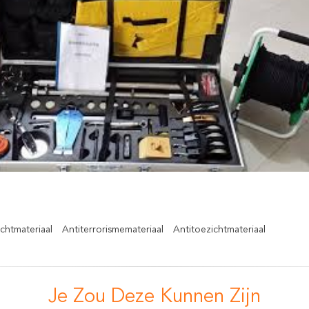
chtmateriaal
Antiterrorismemateriaal
Antitoezichtmateriaal
Je Zou Deze Kunnen Zijn