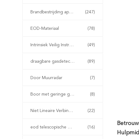
Brandbestrijding apparatuur
(247)
EOD-Materiaal
(78)
Intrinsiek Veilig Instrument
(49)
draagbare gasdetector
(89)
Door Muurradar
(7)
Boor met geringe geluidssterkte
(8)
Niet Lineaire Verbindingsdetector
(22)
Betrouw
eod telescopische manipulator
(16)
Hulpmid