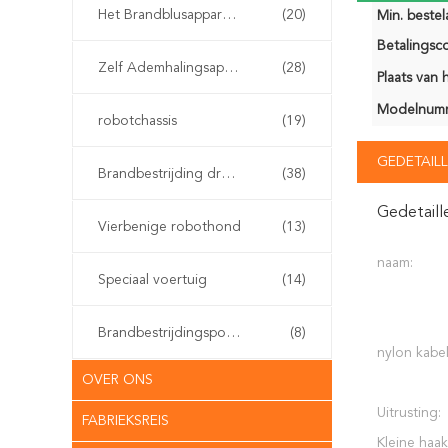
Het Brandblusapparaat van de watermist
(20)
Min. bestela
Betalingsco
Zelf Ademhalingsapparaten
(28)
Plaats van 
Modelnum
robotchassis
(19)
GEDETAILL
Brandbestrijding drone
(38)
Gedetaill
Vierbenige robothond
(13)
naam:
Speciaal voertuig
(14)
Brandbestrijdingspomp
(8)
nylon kabel
OVER ONS
Uitrusting:
FABRIEKSREIS
Kleine haak