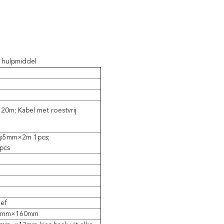
d hulpmiddel
20m; Kabel met roestvrij
, φ5mm×2m 1pcs;
pcs
ef
0mm×160mm