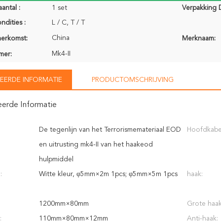
antal :
1 set
Verpakking D
ndities :
L / C, T / T
China
herkomst:
Merknaam:
Mk4-II
mer:
EERDE INFORMATIE
PRODUCTOMSCHRIJVING
eerde Informatie
De tegenlijn van het Terrorismemateriaal EOD
Hoofdkabe
en uitrusting mk4-II van het haakeod
hulpmiddel
:
Witte kleur, φ5mm×2m 1pcs; φ5mm×5m 1pcs
haak:
1200mm×80mm
Grote haak
:
110mm×80mm×12mm
Anti-haak: