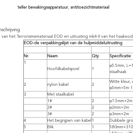
teller bewakingsapparatuur
,
antitoezichtmateriaal
chrijving
n van het Terrorismemateriaal EOD en uitrusting mk4-II van het haakeo
EOD-de verpakkingslijst van de hulpmiddeluitrusting
Nr.
Naam
Qty
Specificatie
1
φ5.5mm, L=1
Hoofdkabelspoel
1
staalhaak
Witte kleur
2
nylon kabel
2
φ5mm×5m 1
3
Met staalkabel
1#
2
φ1.5mm×2m
2#
2
φ2mm×2m
3#
2
φ3mm×2m
4
Het begrijpen van kabel
1
Dubbele gro
5
Blik
1
580mm×31