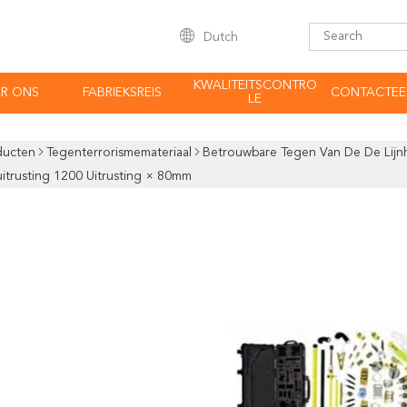
Dutch
KWALITEITSCONTRO
R ONS
FABRIEKSREIS
CONTACTEE
LE
ducten
Tegenterrorismemateriaal
Betrouwbare Tegen Van De De Lijn
itrusting 1200 Uitrusting × 80mm