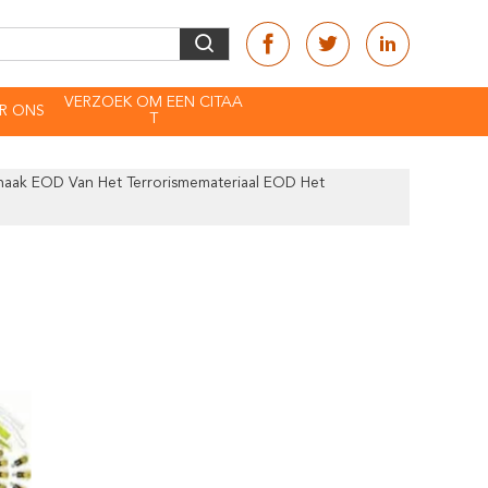
VERZOEK OM EEN CITAA
R ONS
T
haak EOD Van Het Terrorismemateriaal EOD Het