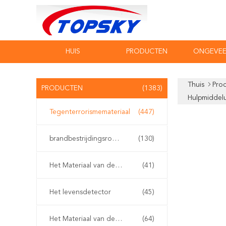
HUIS
PRODUCTEN
ONGEVEE
Thuis
Pro
PRODUCTEN
(1383)
Hulpmiddelu
Tegenterrorismemateriaal
(447)
brandbestrijdingsrobot
(130)
Het Materiaal van de waterredding
(41)
Het levensdetector
(45)
Het Materiaal van de aardbevingsredding
(64)