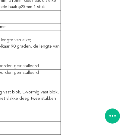
m, φ13mm kies haak uit elke
bele haak φ25mm 1 stuk
0mm
 lengte van elke;
lkaar 90 graden, de lengte van
orden geïnstalleerd
orden geïnstalleerd
 vast blok, L-vormig vast blok,
het vlakke deeg twee stukken