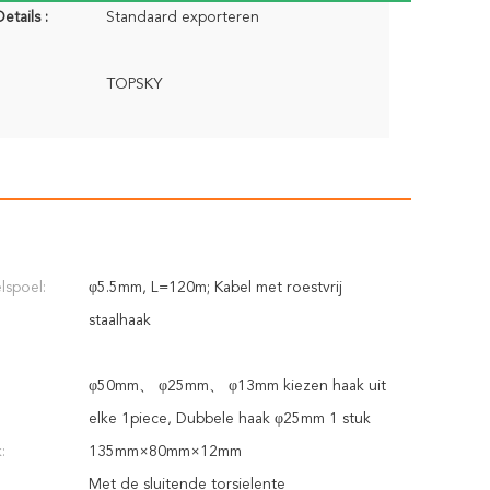
etails :
Standaard exporteren
TOPSKY
lspoel:
φ5.5mm, L=120m; Kabel met roestvrij
staalhaak
φ50mm、 φ25mm、 φ13mm kiezen haak uit
elke 1piece, Dubbele haak φ25mm 1 stuk
:
135mm×80mm×12mm
Met de sluitende torsielente