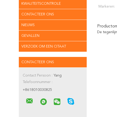
KWALITEITSCONTROLE
Markeren:
CONTACTEER ONS
NIEUWS
Productoms
De tegenlij
GEVALLEN
VERZOEK OM EEN CITAAT
CONTACTEER ONS
Contact Persoon :
Yang
Telefoonnummer :
+8618010030825