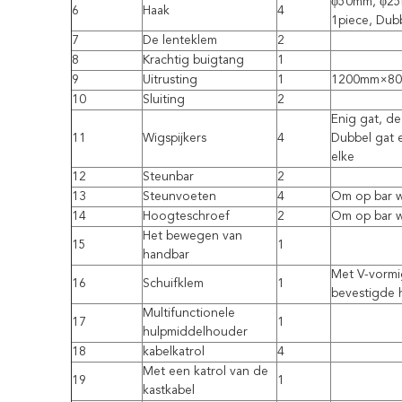
φ50mm, φ25m
6
Haak
4
1piece, Dub
7
De lenteklem
2
8
Krachtig buigtang
1
9
Uitrusting
1
1200mm×8
10
Sluiting
2
Enig gat, de
11
Wigspijkers
4
Dubbel gat e
elke
12
Steunbar
2
13
Steunvoeten
4
Om op bar w
14
Hoogteschroef
2
Om op bar w
Het bewegen van
15
1
handbar
Met V-vormig
16
Schuifklem
1
bevestigde 
Multifunctionele
17
1
hulpmiddelhouder
18
kabelkatrol
4
Met een katrol van de
19
1
kastkabel