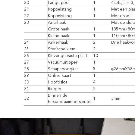
20
Lange pool
1
4sets, L = 3
21
Koppelstang
1
Met een pla
22
Koppelstang
1
Met groef
23
Anti-haak
Met de sluit
Grote haak
1
135mm×80
Kleine haak
1
110mm×80
24
Ankerhaak
2
Drie haakvorm
25
Sferische klem
2
26
Kleverige vaste plaat
10
27
Vacuümuitloper
1
28
Schapenoogkas
5
φ26mmX58
29
Online kaart
1
30
Hoofdslot
4
31
Ringen
2
Binnen de
32
1
3mm
hexuitdraaimoersleutel