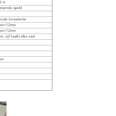
,2 m
atsende speld
ende torsielente
mm×12mm
mm×12mm
, vijf haakt elke vast
mm