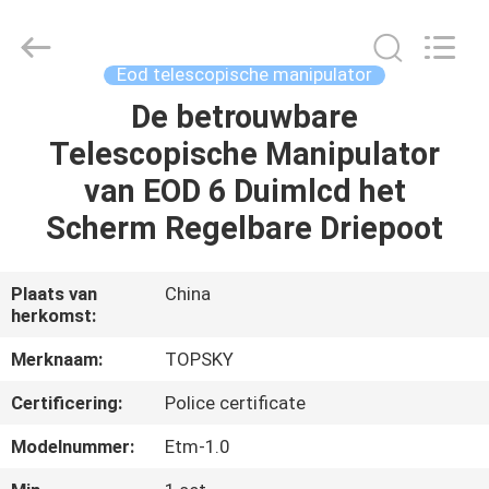
Beijing
Topsky
Century Holding Co.,Ltd.
All
Rights
Eod telescopische manipulator
Reserved.
De betrouwbare
HUIS
Telescopische Manipulator
PRODUCTEN
van EOD 6 Duimlcd het
Scherm Regelbare Driepoot
ONGEVEER
ONS
Plaats van
China
herkomst:
FABRIEKSREIS
Merknaam:
TOPSKY
Certificering:
Police certificate
KWALITEITSCONTROLE
Modelnummer:
Etm-1.0