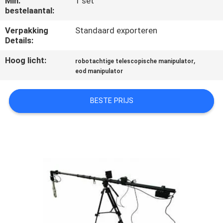
Min.
1 set
CONTACTEER
bestelaantal:
ONS
Verpakking
Standaard exporteren
Details:
VERZOEK
Hoog licht:
,
robotachtige telescopische manipulator
OM EEN
eod manipulator
CITAAT
BESTE PRIJS
SITEMAP
PRIVACY
POLICY