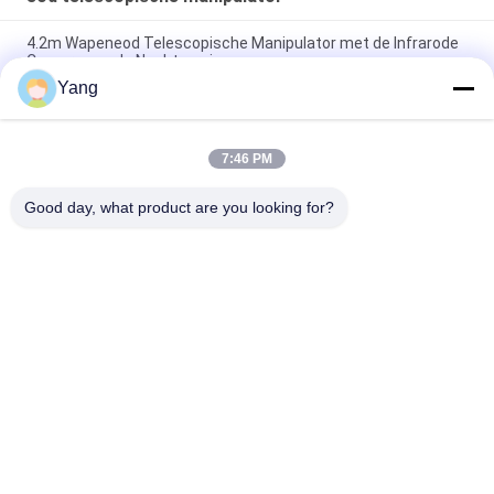
4.2m Wapeneod Telescopische Manipulator met de Infrarode
Camera van de Nachtversie
Yang
Hooggevoelige terugschermingsdetector voor veiligheid tegen
explosie en drugs
7:46 PM
LCD Monitoreod Manipulator, de Lange Robotachtige
Telescopische Manipulator van het Robotwapen
Good day, what product are you looking for?
populaire categorieën
Alle
Tegenterrorismemateriaal
Brandbestrijdingsrobot
Het Materiaal Van 
Het Levensdetector
De Waterredding
Het Materiaal Van 
Brandbestrijding 
De 
Apparatuur
Aardbevingsredding