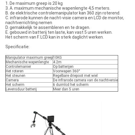
1. De maximum greep is 20 kg
3. A. maximum mechanische wapenlengte 4,5 meters.
B. de elektrische controlemanipulator kan 360 zijn roterend.
C. infrarode kunnen de nacht-visie camera en LCD de monitor,
nachtverrichting nemen
D. gemakkelijk te assembleren en te dragen.
E. gebouwd in batterij ten laste, kan vast 5 uren werken.
Het scherm van F. LCD kan in sterk daglicht werken.
Specificatie:
Manipulator maximum greep
10KG
Mechanische wapenlengte
4.2m
Controlemanier
Op batterijen
Het roteren
Voorwapen 360°
Het steunen
Regelbare driepoot met wiel
Camera
De infrarode camera van de nachtversie
Het scherm
6 duimlcd het scherm
Levensduur batterij
Meer dan 5 uren