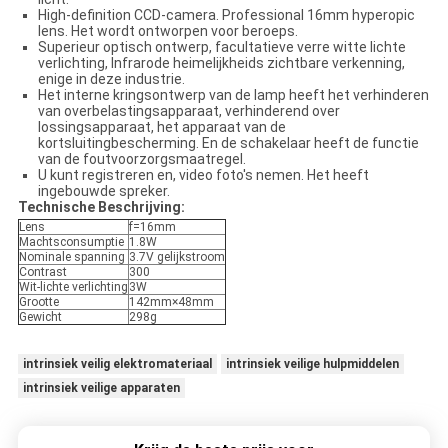
High-definition CCD-camera. Professional 16mm hyperopic
lens. Het wordt ontworpen voor beroeps.
Superieur optisch ontwerp, facultatieve verre witte lichte
verlichting, Infrarode heimelijkheids zichtbare verkenning,
enige in deze industrie.
Het interne kringsontwerp van de lamp heeft het verhinderen
van overbelastingsapparaat, verhinderend over
lossingsapparaat, het apparaat van de
kortsluitingbescherming. En de schakelaar heeft de functie
van de foutvoorzorgsmaatregel.
U kunt registreren en, video foto's nemen. Het heeft
ingebouwde spreker.
Technische Beschrijving:
Lens
f=16mm
Machtsconsumptie
1.8W
Nominale spanning
3.7V gelijkstroom
Contrast
300
Wit-lichte verlichting
3W
Grootte
142mm×48mm
Gewicht
298g
intrinsiek veilig elektromateriaal
intrinsiek veilige hulpmiddelen
intrinsiek veilige apparaten