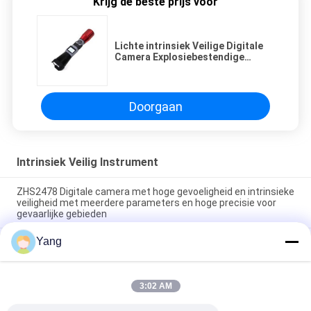
Krijg de beste prijs voor
Lichte intrinsiek Veilige Digitale
Camera Explosiebestendige
Digitale Video
Doorgaan
Intrinsiek Veilig Instrument
ZHS2478 Digitale camera met hoge gevoeligheid en intrinsieke
veiligheid met meerdere parameters en hoge precisie voor
gevaarlijke gebieden
Yang
Intrinsiek veilige laser afstandsmeter voor mijnbouw met een
bereik van 300 meter en geen reflectieplaten vereist
Intrinsiek veilig laserafstandsmetingsinstrument met een
3:02 AM
bereik van 300 meter en geen reflecterende platen vereist
voor mijnen