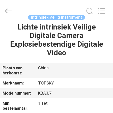
Beijing
Topsky
Century Holding Co.,Ltd.
All
Rights
Intrinsiek Veilig Instrument
Reserved.
Lichte intrinsiek Veilige
HUIS
Digitale Camera
PRODUCTEN
Explosiebestendige Digitale
Video
ONGEVEER
ONS
Plaats van
China
herkomst:
FABRIEKSREIS
Merknaam:
TOPSKY
Modelnummer:
KBA3.7
KWALITEITSCONTROLE
Min.
1 set
bestelaantal: