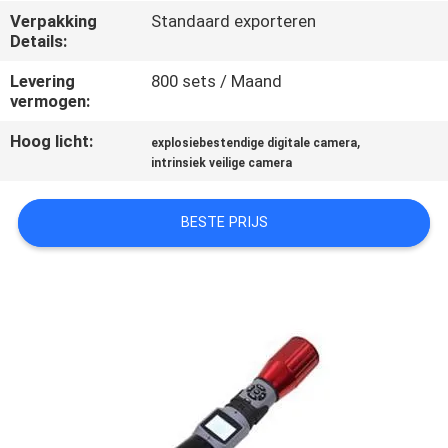
CONTACTEER
Verpakking
Standaard exporteren
ONS
Details:
Levering
800 sets / Maand
vermogen:
VERZOEK
OM EEN
Hoog licht:
,
explosiebestendige digitale camera
intrinsiek veilige camera
CITAAT
BESTE PRIJS
SITEMAP
PRIVACY
POLICY