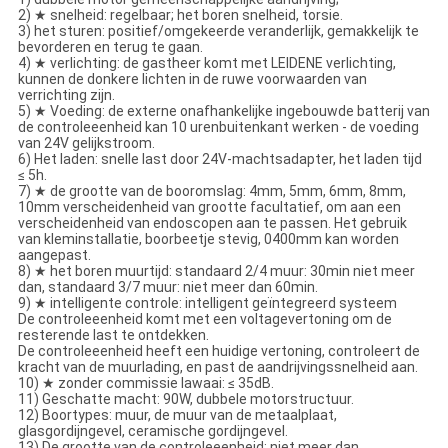
2) ★ snelheid: regelbaar; het boren snelheid, torsie.
3) het sturen: positief/omgekeerde veranderlijk, gemakkelijk te
bevorderen en terug te gaan.
4) ★ verlichting: de gastheer komt met LEIDENE verlichting,
kunnen de donkere lichten in de ruwe voorwaarden van
verrichting zijn.
5) ★ Voeding: de externe onafhankelijke ingebouwde batterij van
de controleeenheid kan 10 urenbuitenkant werken - de voeding
van 24V gelijkstroom.
6) Het laden: snelle last door 24V-machtsadapter, het laden tijd
≤ 5h.
7) ★ de grootte van de booromslag: 4mm, 5mm, 6mm, 8mm,
10mm verscheidenheid van grootte facultatief, om aan een
verscheidenheid van endoscopen aan te passen. Het gebruik
van kleminstallatie, boorbeetje stevig, 0400mm kan worden
aangepast.
8) ★ het boren muurtijd: standaard 2/4 muur: 30min niet meer
dan, standaard 3/7 muur: niet meer dan 60min.
9) ★ intelligente controle: intelligent geïntegreerd systeem
De controleeenheid komt met een voltagevertoning om de
resterende last te ontdekken.
De controleeenheid heeft een huidige vertoning, controleert de
kracht van de muurlading, en past de aandrijvingssnelheid aan.
10) ★ zonder commissie lawaai: ≤ 35dB.
11) Geschatte macht: 90W, dubbele motorstructuur.
12) Boortypes: muur, de muur van de metaalplaat,
glasgordijngevel, ceramische gordijngevel.
13) De grootte van de controleeenheid: niet meer dan