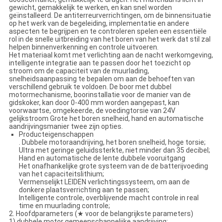
gewicht, gemakkelijk te werken, en kan snel worden
geïnstalleerd. De antiterreurverrichtingen, om de binnensituatie
op het werk van de begeleiding, implementatie en andere
aspecten te begrijpen en te controleren spelen een essentiële
rol in de snelle uitbreiding van het boren van het werk dat stil zal
helpen binnenverkenning en controle uitvoeren.
Het materiaal komt met verlichting aan de nacht werkomgeving,
intelligente integratie aan te passen door het toezicht op
stroom om de capaciteit van de muurlading,
snelheidsaanpassing te bepalen om aan de behoeften van
verschillend gebruik te voldoen. De boor met dubbel
motormechanisme, boorinstallatie voor de manier van de
gidskoker, kan door 0-400 mm worden aangepast, kan
voorwaartse, omgekeerde, de voedingtorsie van 24V
gelijkstroom Grote het boren snelheid, hand en automatische
aandrijvingsmanier twee zijn opties.
Producteigenschappen
. Dubbele motoraandrijving, het boren snelheid, hoge torsie;
Ultra met geringe geluidssterkte, niet minder dan 35 decibel;
Hand en automatische de lente dubbele vooruitgang
Het onafhankelijke grote systeem van de de batterijvoeding
van het capaciteitslithium;
Vermenselijkt LEIDEN verlichtingssysteem, om aan de
donkere plaatsverrichting aan te passen;
Intelligente controle, overblijvende macht controle in real
time en muurlading controle;
2. Hoofdparameters (★ voor de belangrijkste parameters)
1) dubbele motor gemeenschappelijke aandrijving;