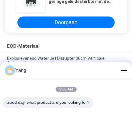
geringe geluidssterkte met de
Dubbele Structuur van de Motorc8
Dubbele Motor
Doorgaan
EOD-Materiaal
Explosieveneod Water Jet Disrupter 30cm Verticale
Aanpassing
Yang
EOD-Disrupter van de Waterstraal, Explosieve
Waterverbreker 0 - 30cm Verticale Aanpassing
5:06 AM
Werp de Robot van Defusal van de Verkenningsbom voor
Gevaarlijk Milieu
Good day, what product are you looking for?
populaire categorieën
Alle