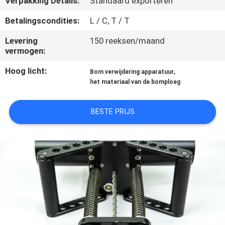
Verpakking Details:
Standaard exporteren
CONTACTEER
ONS
Betalingscondities:
L / C, T / T
Levering
150 reeksen/maand
vermogen:
VERZOEK
OM EEN
Hoog licht:
,
Bom verwijdering apparatuur
het materiaal van de bomploeg
CITAAT
BESTE PRIJS
SITEMAP
PRIVACY
POLICY