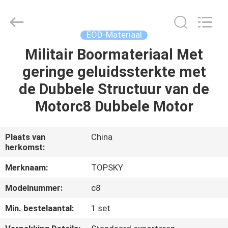
Beijing
Topsky
Century Holding Co.,Ltd.
All
Rights
EOD-Materiaal
Reserved.
Militair Boormateriaal Met
HUIS
geringe geluidssterkte met
PRODUCTEN
de Dubbele Structuur van de
Motorc8 Dubbele Motor
ONGEVEER
ONS
Plaats van
China
herkomst:
FABRIEKSREIS
Merknaam:
TOPSKY
Modelnummer:
c8
KWALITEITSCONTROLE
Min. bestelaantal:
1 set