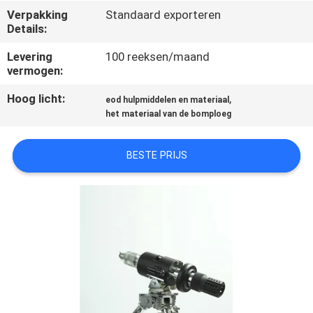
CONTACTEER
Verpakking
Standaard exporteren
ONS
Details:
Levering
100 reeksen/maand
vermogen:
VERZOEK
OM EEN
Hoog licht:
,
eod hulpmiddelen en materiaal
het materiaal van de bomploeg
CITAAT
BESTE PRIJS
SITEMAP
PRIVACY
POLICY