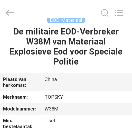
Beijing
Topsky
Century Holding Co.,Ltd.
All
Rights
EOD-Materiaal
Reserved.
De militaire EOD-Verbreker
HUIS
W38M van Materiaal
PRODUCTEN
Explosieve Eod voor Speciale
Politie
ONGEVEER
ONS
Plaats van
China
herkomst:
FABRIEKSREIS
Merknaam:
TOPSKY
Modelnummer:
W38M
KWALITEITSCONTROLE
Min.
1 set
bestelaantal: