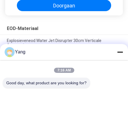
Doorgaan
EOD-Materiaal
Explosieveneod Water Jet Disrupter 30cm Verticale
Aanpassing
Yang
EOD-Disrupter van de Waterstraal, Explosieve
Waterverbreker 0 - 30cm Verticale Aanpassing
7:16 AM
Werp de Robot van Defusal van de Verkenningsbom voor
Gevaarlijk Milieu
Good day, what product are you looking for?
populaire categorieën
Alle
Tegenterrorismemateriaal
Brandbestrijdingsrobot
Het Materiaal Van 