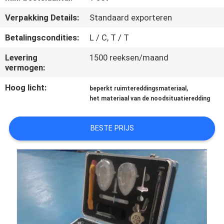
CONTACTEER
Verpakking Details:
Standaard exporteren
ONS
Betalingscondities:
L / C, T / T
VERZOEK
Levering
1500 reeksen/maand
vermogen:
OM EEN
CITAAT
Hoog licht:
,
beperkt ruimtereddingsmateriaal
het materiaal van de noodsituatieredding
SITEMAP
BESTE PRIJS
PRIVACY
POLICY