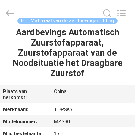
Beijing
Topsky
Century Holding Co.,Ltd.
All
Rights
Het Materiaal van de aardbevingsredding
Reserved.
Aardbevings Automatisch
HUIS
Zuurstofapparaat,
PRODUCTEN
Zuurstofapparaat van de
Noodsituatie het Draagbare
ONGEVEER
Zuurstof
ONS
Plaats van
China
herkomst:
FABRIEKSREIS
Merknaam:
TOPSKY
KWALITEITSCONTROLE
Modelnummer:
MZS30
Min. bestelaantal:
1 set