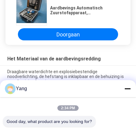
Aardbevings Automatisch
Zuurstofapparaat,
Zuurstofapparaat van de
Noodsituatie het Draagbare
Zuurstof
Doorgaan
Het Materiaal van de aardbevingsredding
Draagbare waterdichte en explosiebestendige
noodverlichting, de hefstang is inklapbaar en de behuizing is
van aluminiumlegering.
Yang
Reddingsbeugel slijtvastheid, verouderingsvastheid, makkelijk
vouwen en lange levensduur
2:34 PM
Levensreddende ladder kan buiten worden gebruikt, bestand
tegen vocht en corrosie
Good day, what product are you looking for?
populaire categorieën
Alle