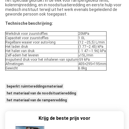
het speciaal gebruikt in de vlek voor rampengebeurtenis,
kolenmijnredding, en in noodsituatieredding en eerste hulp voor
medisch instituut terwijl uit het werk evenals begeleidend de
gewonde persoon ook toegepast.
Technische beschrijving:
Werkdruk voor zuurstoffles
20MPa
Capaciteit voor zuurstoffles
1.0L
Regelbare waaier voor auto-long
(12 ~25,5) L/min.
Het laden druk
(1.77~2.45) kPa
Het halen van druk
(- 1.47~-1.96) kPa
Zelf-adem het leveren
≥15L/min
Inspuitend druk voor het inhaleren van sputum
-59 kPa
Afmetingen
405×295×195mm
Gewicht
6.8kg
beperkt ruimtereddingsmateriaal
het materiaal van de noodsituatieredding
het materiaal van de rampenredding
Krijg de beste prijs voor