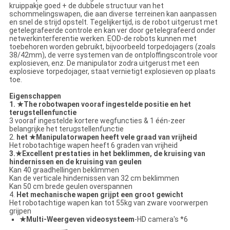
kruippakje goed + de dubbele structuur van het
schommelingswapen, die aan diverse terreinen kan aanpassen
en snel de strijd opstelt. Tegelijkertijd, is de robot uitgerust met
getelegrafeerde controle en kan ver door getelegrafeerd onder
netwerkinterferentie werken. EOD-de robots kunnen met
toebehoren worden gebruikt, bijvoorbeeld torpedojagers (zoals
38/42mm), de verre systemen van de ontploffingscontrole voor
explosieven, enz. De manipulator zodra uitgerust met een
explosieve torpedojager, staat vernietigt explosieven op plaats
toe.
Eigenschappen
1. ★The robotwapen vooraf ingestelde positie en het
terugstellenfunctie
3 vooraf ingestelde kortere wegfuncties & 1 één-zeer
belangrijke het terugstellenfunctie
2.
het ★Manipulatorwapen heeft vele graad van vrijheid
Het robotachtige wapen heeft 6 graden van vrijheid
3.★Excellent prestaties in het beklimmen, de kruising van
hindernissen en de kruising van geulen
Kan 40 graadhellingen beklimmen
Kan de verticale hindernissen van 32 cm beklimmen
Kan 50 cm brede geulen overspannen
4.
Het mechanische wapen grijpt een groot gewicht
Het robotachtige wapen kan tot 55kg van zware voorwerpen
grijpen
★Multi-Weergeven videosysteem
-HD camera's *6