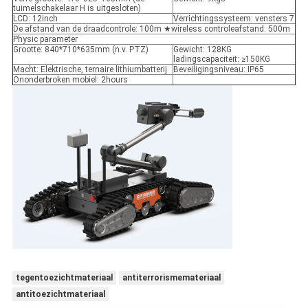
tuimelschakelaar H is uitgesloten)
LCD: 12inch
Verrichtingssysteem: vensters 7
De afstand van de draadcontrole: 100m ★wireless controleafstand: 500m
Physic parameter
Grootte: 840*710*635mm (n.v. PTZ)
Gewicht: 128KG
ladingscapaciteit: ≥150KG
Macht: Elektrische, ternaire lithiumbatterij
Beveiligingsniveau: IP65
Ononderbroken mobiel: 2hours
tegentoezichtmateriaal
antiterrorismemateriaal
antitoezichtmateriaal