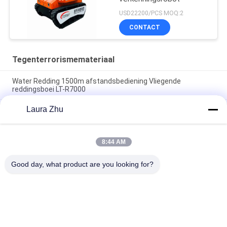
USD22200/PCS MOQ:2
CONTACT
Tegenterrorismemateriaal
Water Redding 1500m afstandsbediening Vliegende
reddingsboei LT-R7000
Laura Zhu
Intrinsiek veilig laserafstandsmetingsinstrument voor
mijnengebruik met een bereik van 300 m, geen reflecterende
platen vereist en geïntegreerde telescoop
8:44 AM
Explosiebestendige brandbestrijdingsrobot met 6500N
trekkracht 1100m afstandsbediening en 78,1% klimvermogen
Good day, what product are you looking for?
populaire categorieën
Alle
Tegenterrorismemateriaal
Brandbestrijdingsrobot