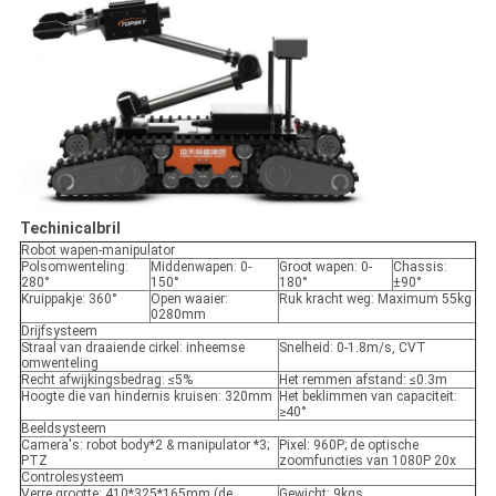
Techinicalbril
Robot wapen-manipulator
Polsomwenteling:
Middenwapen: 0-
Groot wapen: 0-
Chassis:
280°
150°
180°
±90°
Kruippakje: 360°
Open waaier:
Ruk kracht weg: Maximum 55kg
0280mm
Drijfsysteem
Straal van draaiende cirkel: inheemse
Snelheid: 0-1.8m/s, CVT
omwenteling
Recht afwijkingsbedrag: ≤5%
Het remmen afstand: ≤0.3m
Hoogte die van hindernis kruisen: 320mm
Het beklimmen van capaciteit:
≥40°
Beeldsysteem
Camera's: robot body*2 & manipulator *3;
Pixel: 960P; de optische
PTZ
zoomfuncties van 1080P 20x
Controlesysteem
Verre grootte: 410*325*165mm (de
Gewicht: 9kgs