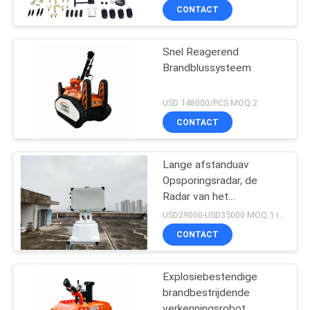
Handvat Verdacht
CONTACT
Explosief
Snel Reagerend
Brandblussysteem
USD 148000/PCS MOQ:2
CONTACT
Lange afstanduav
Opsporingsradar, de
Radar van het
Hommeltoezicht
USD29000-USD35000 MOQ:1 reeks
CONTACT
Explosiebestendige
brandbestrijdende
verkenningsrobot