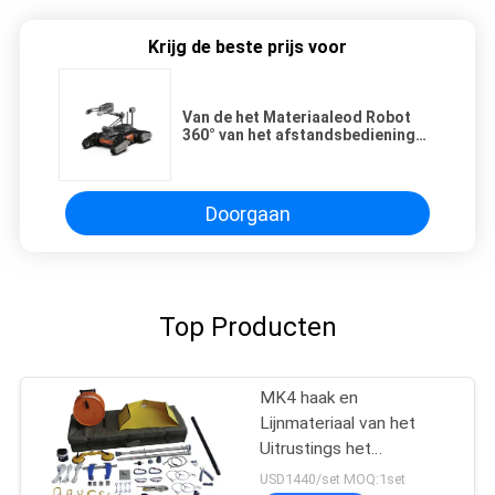
Krijg de beste prijs voor
Van de het Materiaaleod Robot
360° van het afstandsbediening
Tegenterrorisme Panoramisch
het Beeldsysteem
Doorgaan
Top Producten
MK4 haak en
Lijnmateriaal van het
Uitrustings het
Tegenterrorisme voor
USD1440/set MOQ:1set