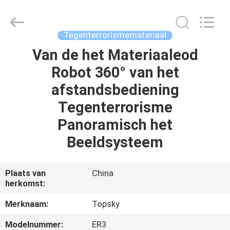
Beijing
Topsky
Century Holding Co.,Ltd.
All
Rights
Tegenterrorismemateriaal
Reserved.
Van de het Materiaaleod
HUIS
Robot 360° van het
PRODUCTEN
afstandsbediening
Tegenterrorisme
ONGEVEER
Panoramisch het
ONS
Beeldsysteem
FABRIEKSREIS
Plaats van
China
herkomst:
KWALITEITSCONTROLE
Merknaam:
Topsky
Modelnummer:
ER3