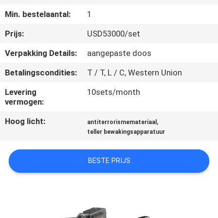
CONTACTEER
Min. bestelaantal:
1
ONS
Prijs:
USD53000/set
VERZOEK
Verpakking Details:
aangepaste doos
OM EEN
Betalingscondities:
T / T, L / C, Western Union
CITAAT
Levering
10sets/month
vermogen:
SITEMAP
Hoog licht:
,
antiterrorismemateriaal
teller bewakingsapparatuur
PRIVACY
BESTE PRIJS
POLICY