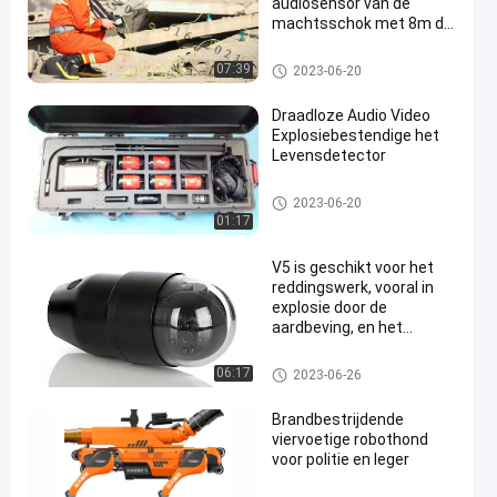
audiosensor van de
machtsschok met 8m de
Detector anti-
Interferance van het
Het levensdetector
07:39
2023-06-20
kabelleven
Draadloze Audio Video
Explosiebestendige het
Levensdetector
Het levensdetector
2023-06-20
01:17
V5 is geschikt voor het
reddingswerk, vooral in
explosie door de
aardbeving, en het
bombarderen van
gebouwen (die door g
Het levensdetector
06:17
2023-06-26
worden veroorzaakt
Brandbestrijdende
viervoetige robothond
voor politie en leger