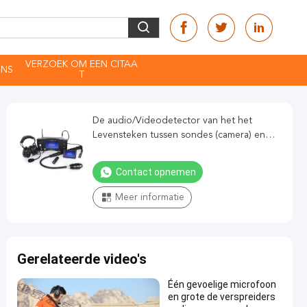
VERZOEK OM EEN CITAA
ONS
T
De audio/Videodetector van het het
Levensteken tussen sondes (camera) en
vertoning (gastheer), is er een flexibele
verbinding
Contact opnemen
Meer informatie
Gerelateerde video's
Één gevoelige microfoon
en grote de verspreiders