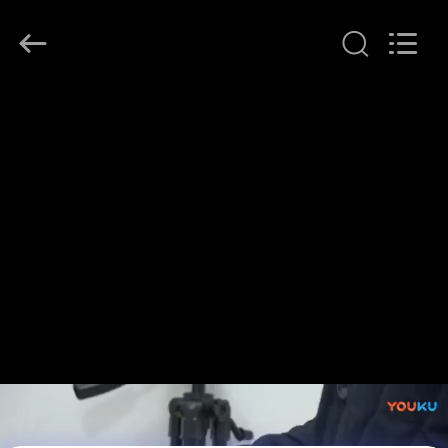
Beijing
Topsky
Century Holding Co.,Ltd.
All
Rights
Reserved.
HUIS
PRODUCTEN
ONGEVEER
ONS
FABRIEKSREIS
KWALITEITSCONTROLE