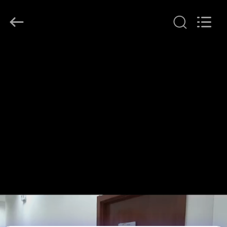
Beijing
Topsky
Century Holding Co.,Ltd.
All
Rights
Reserved.
HUIS
PRODUCTEN
ONGEVEER
ONS
FABRIEKSREIS
KWALITEITSCONTROLE