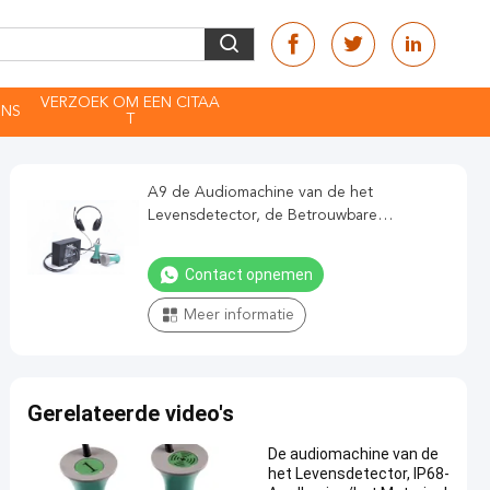
VERZOEK OM EEN CITAA
ONS
T
A9 de Audiomachine van de het
Levensdetector, de Betrouwbare
Aardbeving van IP68/het Materiaal van de
Brandredding
Contact opnemen
Meer informatie
Gerelateerde video's
De audiomachine van de
het Levensdetector, IP68-