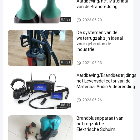
Aardbeving/het Materiaal
van de Brandredding
Brandbestrijding apparatuur
07:39
2023-06-20
De systemen van de
waterrugzak zijn ideaal
voor gebruik in de
industrie
Brandbestrijding apparatuur
01:21
2021-03-03
Aardbeving/Brandbestrijdings
het Levensdetector van de
Materiaal Audio Videoredding
Brandbestrijding apparatuur
2023-06-26
06:17
Brandblusapparaat van
het rugzak het
Elektrische Schuim