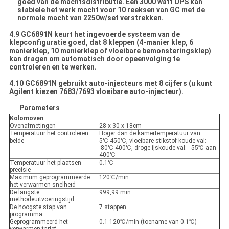
goed van de machtsdistributie. Één 3000 watt UPS kan
stabiele het werk macht voor 10 reeksen van GC met de
normale macht van 2250w/set verstrekken.
4.9 GC6891N keurt het ingevoerde systeem van de
klepconfiguratie goed, dat 8 kleppen (4-manier klep, 6
manierklep, 10 manierklep of vloeibare bemonsteringsklep)
kan dragen om automatisch door opeenvolging te
controleren en te werken.
4.10 GC6891N gebruikt auto-injecteurs met 8 cijfers (u kunt
Agilent kiezen 7683/7693 vloeibare auto-injecteur).
Parameters
Kolomoven
Ovenafmetingen
28 x 30 x 18cm
Temperatuur het controleren
Hoger dan de kamertemperatuur van
belde
5℃-450℃, vloeibare stikstof koude val:
-80℃-400℃, droge ijskoude val: - 55℃ aan
400℃
Temperatuur het plaatsen
0.1℃
precisie
Maximum geprogrammeerde
120℃/min
het verwarmen snelheid
De langste
999,99 min
methodeuitvoeringstijd
De hoogste stap van
7 stappen
programma
Geprogrammeerd het
0.1-120℃/min (toename van 0.1℃)