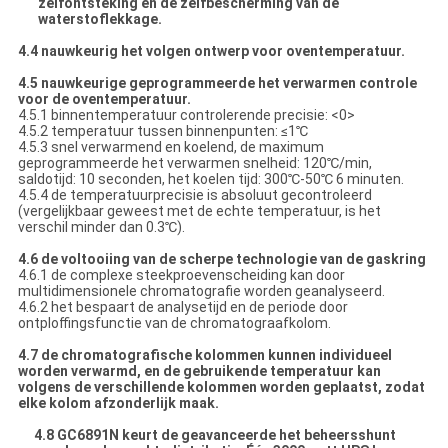
zelfontsteking en de zelfbescherming van de
waterstoflekkage.
4.4 nauwkeurig het volgen ontwerp voor oventemperatuur.
4.5 nauwkeurige geprogrammeerde het verwarmen controle
voor de oventemperatuur.
4.5.1 binnentemperatuur controlerende precisie: <0>
4.5.2 temperatuur tussen binnenpunten: ≤1℃
4.5.3 snel verwarmend en koelend, de maximum
geprogrammeerde het verwarmen snelheid: 120℃/min,
saldotijd: 10 seconden, het koelen tijd: 300℃-50℃ 6 minuten.
4.5.4 de temperatuurprecisie is absoluut gecontroleerd
(vergelijkbaar geweest met de echte temperatuur, is het
verschil minder dan 0.3℃).
4.6 de voltooiing van de scherpe technologie van de gaskring
4.6.1 de complexe steekproevenscheiding kan door
multidimensionele chromatografie worden geanalyseerd.
4.6.2 het bespaart de analysetijd en de periode door
ontploffingsfunctie van de chromatograafkolom.
4.7 de chromatografische kolommen kunnen individueel
worden verwarmd, en de gebruikende temperatuur kan
volgens de verschillende kolommen worden geplaatst, zodat
elke kolom afzonderlijk maak.
4.8 GC6891N keurt de geavanceerde het beheersshunt