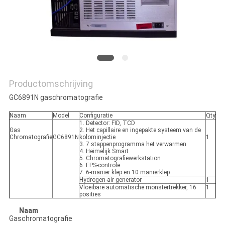
Productomschrijving
GC6891N gaschromatografie
Naam
Model
Configuratie
Qty
1. Detector: FID, TCD
Gas
2. Het capillaire en ingepakte systeem van de
Chromatografie
GC6891N
kolominjectie
1
3. 7 stappenprogramma het verwarmen
4. Heimelijk Smart
5. Chromatografiewerkstation
6. EPS-controle
7. 6-manier klep en 10 manierklep
Hydrogen-air generator
1
Vloeibare automatische monstertrekker, 16
1
posities
Naam
Gaschromatografie