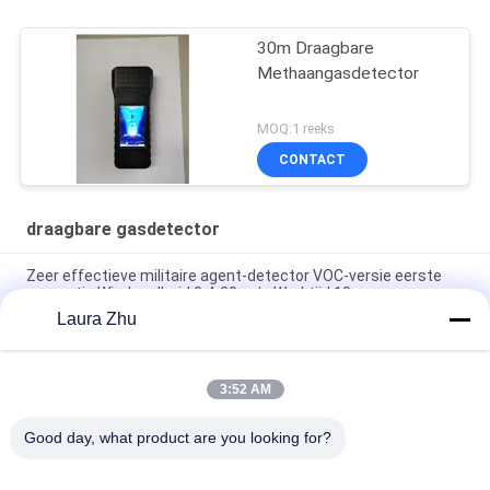
30m Draagbare
Methaangasdetector
MOQ:1 reeks
CONTACT
draagbare gasdetector
Zeer effectieve militaire agent-detector VOC-versie eerste
generatie Windsnelheid 0,4-30 m/s Werktijd 10 uur
Laura Zhu
Draagbare Slimme Gasdetectie Over-Limit Geluid Licht Trilling
Alarm Grote Capaciteit Opslag Cloud Platform 6e Generatie
3:52 AM
CD4 Explosieveilige Draadloze Samengestelde Gasdetector
4G Versie 4e Generatie
Good day, what product are you looking for?
populaire categorieën
Alle