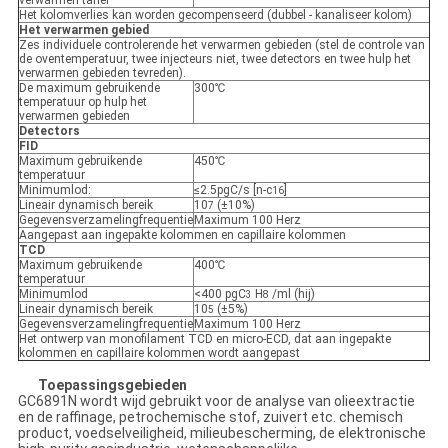
verwarmen tarief
Het kolomverlies kan worden gecompenseerd (dubbel - kanaliseer kolom)
Het verwarmen gebied
Zes individuele controlerende het verwarmen gebieden (stel de controle van
de oventemperatuur, twee injecteurs niet, twee detectors en twee hulp het
verwarmen gebieden tevreden).
De maximum gebruikende
300℃
temperatuur op hulp het
verwarmen gebieden
Detectors
FID
Maximum gebruikende
450℃
temperatuur
Minimumlod:
≤2.5pgC/s [n-c
]
16
Lineair dynamisch bereik
10
(±10%)
7
Gegevensverzamelingfrequentie
Maximum 100 Herz
Aangepast aan ingepakte kolommen en capillaire kolommen
TCD
Maximum gebruikende
400℃
temperatuur
Minimumlod
<400 pgC
H
/ml (hij)
3
8
Lineair dynamisch bereik
10
(±5%)
5
Gegevensverzamelingfrequentie
Maximum 100 Herz
Het ontwerp van monofilament TCD en micro-ECD, dat aan ingepakte
kolommen en capillaire kolommen wordt aangepast
Toepassingsgebieden
GC6891N wordt wijd gebruikt voor de analyse van olieextractie
en de raffinage, petrochemische stof, zuivert etc. chemisch
product, voedselveiligheid, milieubescherming, de elektronische