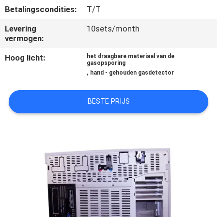
CONTACTEER
Betalingscondities:
T/T
ONS
Levering
10sets/month
vermogen:
VERZOEK
Hoog licht:
het draagbare materiaal van de
gasopsporing
OM EEN
,
hand - gehouden gasdetector
CITAAT
BESTE PRIJS
SITEMAP
PRIVACY
POLICY