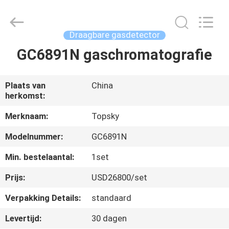
Beijing
Topsky
Century Holding Co.,Ltd.
All
Rights
Draagbare gasdetector
Reserved.
GC6891N gaschromatografie
HUIS
PRODUCTEN
Plaats van
China
herkomst:
ONGEVEER
Merknaam:
Topsky
ONS
Modelnummer:
GC6891N
Min. bestelaantal:
1set
FABRIEKSREIS
Prijs:
USD26800/set
Verpakking Details:
standaard
KWALITEITSCONTROLE
Levertijd:
30 dagen