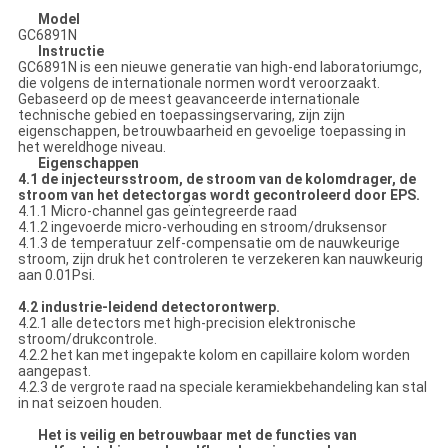
Model
GC6891N
Instructie
GC6891N is een nieuwe generatie van high-end laboratoriumgc,
die volgens de internationale normen wordt veroorzaakt.
Gebaseerd op de meest geavanceerde internationale
technische gebied en toepassingservaring, zijn zijn
eigenschappen, betrouwbaarheid en gevoelige toepassing in
het wereldhoge niveau.
Eigenschappen
4.1 de injecteursstroom, de stroom van de kolomdrager, de
stroom van het detectorgas wordt gecontroleerd door EPS.
4.1.1 Micro-channel gas geïntegreerde raad
4.1.2 ingevoerde micro-verhouding en stroom/druksensor
4.1.3 de temperatuur zelf-compensatie om de nauwkeurige
stroom, zijn druk het controleren te verzekeren kan nauwkeurig
aan 0.01Psi.
4.2 industrie-leidend detectorontwerp.
4.2.1 alle detectors met high-precision elektronische
stroom/drukcontrole.
4.2.2 het kan met ingepakte kolom en capillaire kolom worden
aangepast.
4.2.3 de vergrote raad na speciale keramiekbehandeling kan stal
in nat seizoen houden.
Het is veilig en betrouwbaar met de functies van