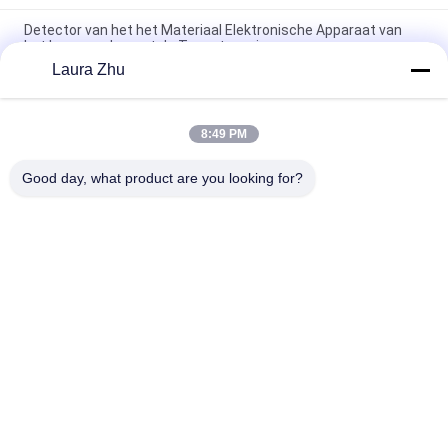
Detector van het het Materiaal Elektronische Apparaat van
het hoog rendement de Tegenterrorisme
Laura Zhu
Detector van het het Materiaal Elektronische Apparaat van
het hoog rendement de Tegenterrorisme
8:49 PM
Fjt-c-S6 niet Lineaire Verbindingsdetector voor het
Controleren van Afstandsbediening/Mobiele Telefoons
Good day, what product are you looking for?
populaire categorieën
Alle
Tegenterrorismemateriaal
Brandbestrijdingsrobot
Het Materiaal Van 
Het Levensdetector
De Waterredding
Het Materiaal Van 
Brandbestrijding 
De 
Apparatuur
Aardbevingsredding