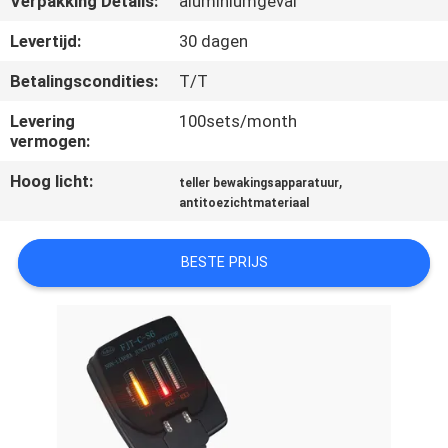
Verpakking Details:
aluminiumgeval
CONTACTEER
ONS
Levertijd:
30 dagen
Betalingscondities:
T/T
VERZOEK
Levering
100sets/month
OM EEN
vermogen:
CITAAT
Hoog licht:
,
teller bewakingsapparatuur
antitoezichtmateriaal
SITEMAP
BESTE PRIJS
PRIVACY
POLICY