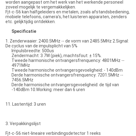
worden aangepast om het werk van het werkende personeel
zoveel mogelijk te vergemakkelijken.
Fjt-c-S6 kan halfgeleiders en metalen, zoals afstandsbediening,
mobiele telefoons, camera's, het luisteren apparaten, zenders
etc. gelijktijdig ontdekken.
Specificatie
1. Zenderwaaier: 2400.5MHz -- de vorm van 2485.5MHz 2.Signal:
De cyclus van de impulsplicht van 5%
Impulsbreedte: 500us
Zendermacht: 3.7W (piek), machtsfout: ± 15%.
Tweede harmonische ontvangersfrenquency: 4801MHz --
4971MHz
Tweede harmonische ontvangersgevoeligheid: - 140dBm
Derde harmonische ontvangersfrenquency: 7201.5MHz --
7456.5MHz
Derde harmonische ontvangersgevoeligheid: de tijd van
-140dBm 10.Working: meer dan 6 uren
11. Lastentijd: 3 uren
3. Verpakkingslijst
Fjt-c-S6 niet-lineaire verbindingsdetector 1 reeks