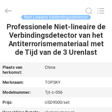
Beijing
Topsky
Century Holding Co.,Ltd.
All
Rights
Niet Lineaire Verbindingsdetector
Reserved.
Professionele Niet-lineaire de
HUIS
Verbindingsdetector van het
PRODUCTEN
Antiterrorismemateriaal met
de Tijd van de 3 Urenlast
ONGEVEER
ONS
Plaats van
China
herkomst:
FABRIEKSREIS
Merknaam:
TOPSKY
Modelnummer:
Tjt-c-0S6
KWALITEITSCONTROLE
Prijs:
USD9500/set